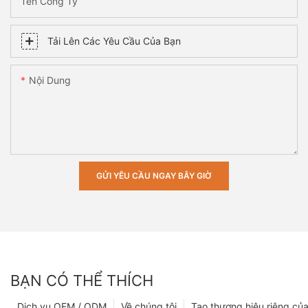
Tên Công Ty
Tải Lên Các Yêu Cầu Của Bạn
Nội Dung
GỬI YÊU CẦU NGAY BÂY GIỜ
BẠN CÓ THỂ THÍCH
Dịch vụ OEM / ODM
Về chúng tôi
Tạo thương hiệu riêng của