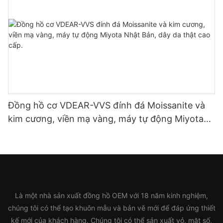
Đồng hồ cơ VDEAR-VVS đính đá Moissanite và
kim cương, viền mạ vàng, máy tự động Miyota
Nhật Bản, dây da thật cao cấp.
Là một nhà sản xuất đồng hồ OEM với 18 năm kinh nghiệm,
chúng tôi có thể tạo khuôn mẫu và bản vẽ mới để đáp ứng thiết
kế mới của khách hàng. Chúng tôi có thể sản xuất vỏ, mặt số,