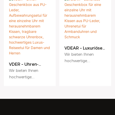
VDEAR – Luxuriöse
Geschenkbox für
Wir bieten Ihnen
eine einzelne Uhr
hochwertige,
mit
VDER – Uhren-
individuell gestaltete
herausnehmbarem
Geschenkbox aus
Wir bieten Ihnen
Kissen aus PU-
Luxus-Uhrenboxen aus
PU-Leder,
hochwertige,
Leder, Uhrenetui
Aufbewahrungsetui
Karton mit
individuell gestaltete
für Armbanduhren
für eine einzelne
zusätzlichem
und Schmuck
Uhr mit
Luxus-Uhrenboxen aus
Armband und Logo,
herausnehmbarem
Karton mit
die den vielfältigen
Kissen, tragbare
zusätzlichem
schwarze
Anforderungen von
Armband und Logo,
Uhrenbox,
Gewerbe, Privatkunden