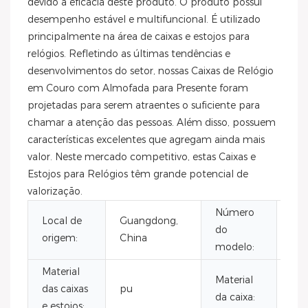
devido à eficácia deste produto. O produto possui
desempenho estável e multifuncional. É utilizado
principalmente na área de caixas e estojos para
relógios. Refletindo as últimas tendências e
desenvolvimentos do setor, nossas Caixas de Relógio
em Couro com Almofada para Presente foram
projetadas para serem atraentes o suficiente para
chamar a atenção das pessoas. Além disso, possuem
características excelentes que agregam ainda mais
valor. Neste mercado competitivo, estas Caixas e
Estojos para Relógios têm grande potencial de
valorização.
Número
Local de
Guangdong,
do
VB
origem:
China
modelo:
Material
Material
das caixas
pu
pu
da caixa:
e estojos: