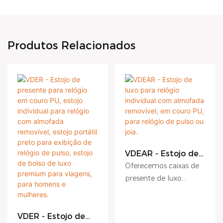
Produtos Relacionados
VDEAR - Estojo de
luxo para relógio
Oferecemos caixas de
individual com
presente de luxo
almofada
personalizadas com
removível, em
couro PU, para
logotipo e pulseira
relógio de pulso ou
extra, feitas de papelão,
VDER - Estojo de