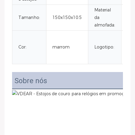
Material
Tamanho:
150x150x10.5
da
cou
almofada:
Po
faz
Cor:
marrom
Logotipo:
o s
per
Sobre nós