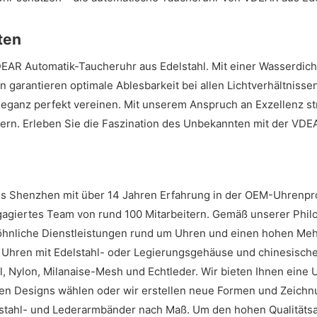
ten
DEAR Automatik-Taucheruhr aus Edelstahl. Mit einer Wasserdicht
garantieren optimale Ablesbarkeit bei allen Lichtverhältnisse
Eleganz perfekt vereinen. Mit unserem Anspruch an Exzellenz s
chern. Erleben Sie die Faszination des Unbekannten mit der VD
aus Shenzhen mit über 14 Jahren Erfahrung in der OEM-Uhrenpr
agiertes Team von rund 100 Mitarbeitern. Gemäß unserer Philoso
hnliche Dienstleistungen rund um Uhren und einen hohen Mehr
d Uhren mit Edelstahl- oder Legierungsgehäuse und chinesisch
Nylon, Milanaise-Mesh und Echtleder. Wir bieten Ihnen eine Uh
n Designs wählen oder wir erstellen neue Formen und Zeichnu
Edelstahl- und Lederarmbänder nach Maß. Um den hohen Qualität