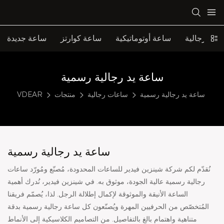
ات رجالية
ساعة أوتوماتيكية
ساعة كوارتز
ساعة جديدة
ساعة يد رجالية رسمية
ساعة يد رجالية رسمية
ساعات رجالية
منتجات
VDEAR
ساعة يد رجالية رسمية
نُقدّم لكم شركة شينزين فيدير للساعات المحدودة، مُصنّع ومُورّد ساعات
رجالية رسمية عالية الجودة، موثوق به. في شينزين فيدير، نُدرك أهمية
الساعة الأنيقة والموثوقة لإكمال إطلالة الرجل. لذا، يُصمّم فريقنا
المُتخصّص من الحرفيين المهرة ويُصنّعون كل ساعة رجالية رسمية بدقة
متناهية واهتمام بالغ بالتفاصيل. من التصاميم الكلاسيكية إلى الأنماط