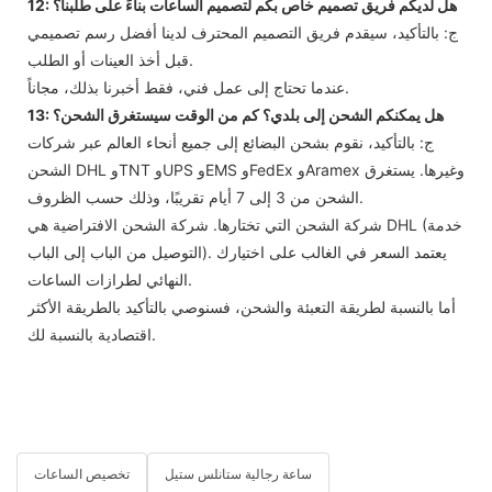
12: هل لديكم فريق تصميم خاص بكم لتصميم الساعات بناءً على طلبنا؟
ج: بالتأكيد، سيقدم فريق التصميم المحترف لدينا أفضل رسم تصميمي
قبل أخذ العينات أو الطلب.
عندما تحتاج إلى عمل فني، فقط أخبرنا بذلك، مجاناً.
13: هل يمكنكم الشحن إلى بلدي؟ كم من الوقت سيستغرق الشحن؟
ج: بالتأكيد، نقوم بشحن البضائع إلى جميع أنحاء العالم عبر شركات
الشحن DHL وTNT وUPS وEMS وFedEx وAramex وغيرها. يستغرق
الشحن من 3 إلى 7 أيام تقريبًا، وذلك حسب الظروف.
شركة الشحن التي تختارها. شركة الشحن الافتراضية هي DHL (خدمة
التوصيل من الباب إلى الباب). يعتمد السعر في الغالب على اختيارك
النهائي لطرازات الساعات.
أما بالنسبة لطريقة التعبئة والشحن، فسنوصي بالتأكيد بالطريقة الأكثر
اقتصادية بالنسبة لك.
ساعة رجالية ستانلس ستيل
تخصيص الساعات