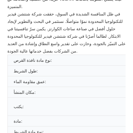
المتميزة.
في ظل المنافسة الشديدة في السوق، حققت شركة شنتشن فيدير
للتكنولوجيا المحدودة نموًا متواصلًا. نستثمر في البحث والتطوير لإيجاد
حلول أفضل في صناعة ساعات الكوارتز. يكمن سرّ تنافسيتنا في
الابتكار. لطالما أصرّنا في شركة شنتشن فيدير للتكنولوجيا المحدودة
على التميّز بالجودة، وحازت على تقدير واسع النطاق وإشادة من العديد
من الشركات بفضل خدماتها عالية الجودة.
نوع مادة نافذة القرص:
طول الشريط:
عمق مقاومة الماء:
مكان المنشأ:
يكتب:
مادة:
نوع مادة الشريط: