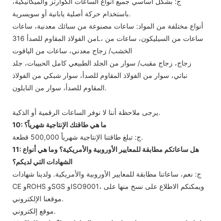
ج: بشكل أساسي جميع أنواع الساعات الكوارتز والميكانيكية،
باستخدام حركة أصلية يابانية أو سويسرية.
أنواع مختلفة من المواد: ساعات مصنوعة من سبائك معدنية، ساعات
من الفولاذ المقاوم للصدأ 316L، ساعات من السيليكون، ساعات من
الخشب/ زجاج معدني، ساعات من الياقوت
زجاج، زجاج مقبب/ سوار من الجلد الطبيعي كامل الحبيبات، جلد
نباتي، سوار من الفولاذ المقاوم للصدأ، سوار شبكي من الفولاذ
المقاوم للصدأ، سوار من النايلون.
يرجى ملاحظة أننا لا نوفر الساعات الرقمية أو الذكية.
10: ما هي طاقتك الإنتاجية شهرياً؟
ج: تبلغ طاقتنا الإنتاجية شهرياً 500,000 قطعة.
11: هل ساعاتكم مطابقة للمعايير الأوروبية والأمريكية؟ وما هي أنواع
الشهادات التي لديكم؟
ج: نعم، ساعاتنا مطابقة للمعايير الأوروبية والأمريكية. ولدينا شهادات
CE وROHS وSGS وISO9001، ويمكنكم الاطلاع على نسخ منها على
موقعنا الإلكتروني.
موقع إلكتروني.