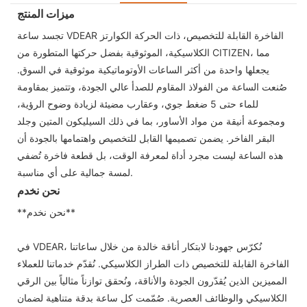
ميزات المنتج
تجسد ساعة VDEAR الفاخرة القابلة للتخصيص، ذات الحركة الكوارتز
الكلاسيكية، الموثوقية بفضل حركتها المتطورة من CITIZEN، مما
يجعلها واحدة من أكثر الساعات الأوتوماتيكية موثوقية في السوق.
صُنعت الساعة من الفولاذ المقاوم للصدأ عالي الجودة، وتتميز بمقاومة
للماء حتى 5 ضغط جوي، وعقارب مضيئة لزيادة وضوح الرؤية،
ومجموعة أنيقة من مواد الأساور، بما في ذلك السيليكون المتين وجلد
البقر الفاخر. يضمن تصميمها القابل للتخصيص واهتمامها بالجودة أن
هذه الساعة ليست مجرد أداة لمعرفة الوقت، بل قطعة فاخرة تُضفي
لمسة جمالية على أي مناسبة.
نحن نخدم
**نحن نخدم**
في VDEAR، نُكرّس جهودنا لابتكار أناقة خالدة من خلال ساعاتنا
الفاخرة القابلة للتخصيص ذات الطراز الكلاسيكي. نُقدّم خدماتنا للعملاء
المميزين الذين يُقدّرون الجودة والأناقة، ونُحقق توازناً مثالياً بين الرقي
الكلاسيكي والوظائف العصرية. صُمّمت كل ساعة بدقة متناهية لضمان