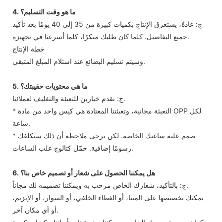
4. ما هو وقت التسليم؟
ج: عادةً، يستغرق الإنتاج بكميات كبيرة من 35 إلى 40 يومًا بعد تأكيد
جميع التفاصيل. كلما كان طلبك مبكرًا، كلما أسرعنا في تجهيزه.
خطة الإنتاج
وسيتم تسليم البضائع عند استلام المبلغ المتبقي.
5. ما هي محتويات حقيبتك؟
ج: نقدم خيارين للتعبئة والتغليف لعملائنا.
* التعبئة مجانية، وتعبئتنا المعتادة هي كيس واحد من مادة OPP لكل
ساعة.
* صمم علبة ساعتك الخاصة. لكن يرجى ملاحظة أن ذلك سيكلفك
رسومًا إضافية. حمّل كتالوج علب الساعات.
6. هل يمكننا الحصول على شعار أو تصميم خاص بنا؟
ج: بالتأكيد، شعارك الخاص مرحب به ويمكننا تصميمه لك مجاناً.
يمكنك تخصيصها على المينا، أو الغطاء الخلفي، أو السوار، أو الإبزيم،
أو أي مكان آخر.