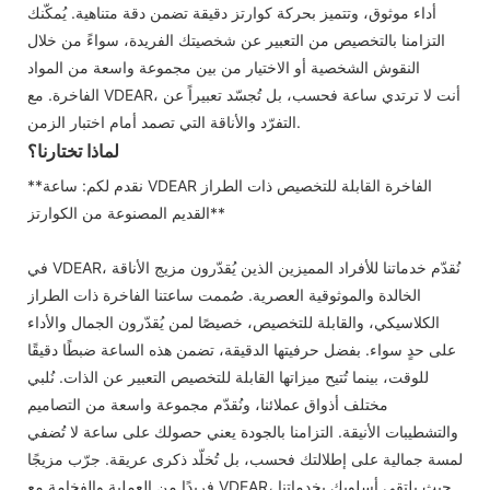
أداء موثوق، وتتميز بحركة كوارتز دقيقة تضمن دقة متناهية. يُمكّنك
التزامنا بالتخصيص من التعبير عن شخصيتك الفريدة، سواءً من خلال
النقوش الشخصية أو الاختيار من بين مجموعة واسعة من المواد
الفاخرة. مع VDEAR، أنت لا ترتدي ساعة فحسب، بل تُجسّد تعبيراً عن
التفرّد والأناقة التي تصمد أمام اختبار الزمن.
لماذا تختارنا؟
**نقدم لكم: ساعة VDEAR الفاخرة القابلة للتخصيص ذات الطراز
القديم المصنوعة من الكوارتز**
في VDEAR، نُقدّم خدماتنا للأفراد المميزين الذين يُقدّرون مزيج الأناقة
الخالدة والموثوقية العصرية. صُممت ساعتنا الفاخرة ذات الطراز
الكلاسيكي، والقابلة للتخصيص، خصيصًا لمن يُقدّرون الجمال والأداء
على حدٍ سواء. بفضل حرفيتها الدقيقة، تضمن هذه الساعة ضبطًا دقيقًا
للوقت، بينما تُتيح ميزاتها القابلة للتخصيص التعبير عن الذات. نُلبي
مختلف أذواق عملائنا، ونُقدّم مجموعة واسعة من التصاميم
والتشطيبات الأنيقة. التزامنا بالجودة يعني حصولك على ساعة لا تُضفي
لمسة جمالية على إطلالتك فحسب، بل تُخلّد ذكرى عريقة. جرّب مزيجًا
فريدًا من العملية والفخامة مع VDEAR، حيث يلتقي أسلوبك بخدماتنا