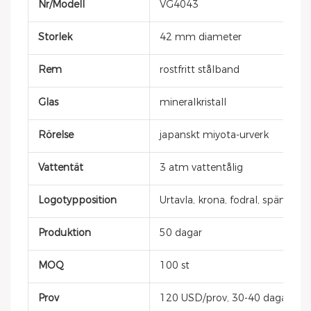
Nr/Modell
VG4043
Storlek
42 mm diameter
Rem
rostfritt stålband
Glas
mineralkristall
Rörelse
japanskt miyota-urverk
Vattentät
3 atm vattentålig
Logotypposition
Urtavla, krona, fodral, spänne, 
Produktion
50 dagar
MOQ
100 st
Prov
120 USD/prov, 30-40 dagar