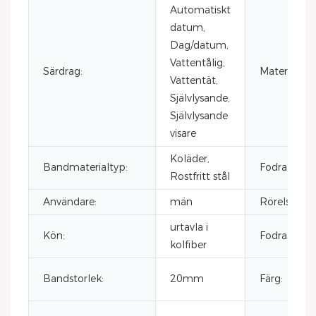
Automatiskt
datum,
Dag/datum,
Vattentålig,
Särdrag:
Material:
Vattentät,
Självlysande,
Självlysande
visare
Koläder,
Bandmaterialtyp:
Fodralmater
Rostfritt stål
Användare:
män
Rörelsemär
urtavla i
Kön:
Fodralstorle
kolfiber
Bandstorlek:
20mm
Färg: