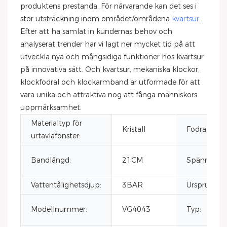
produktens prestanda. För närvarande kan det ses i
stor utsträckning inom området/områdena
kvartsur
.
Efter att ha samlat in kundernas behov och
analyserat trender har vi lagt ner mycket tid på att
utveckla nya och mångsidiga funktioner hos kvartsur
på innovativa sätt. Och kvartsur, mekaniska klockor,
klockfodral och klockarmband är utformade för att
vara unika och attraktiva nog att fånga människors
uppmärksamhet.
Materialtyp för
Kristall
Fodralform:
urtavlafönster:
Bandlängd:
21CM
Spännetyp:
Vattentålighetsdjup:
3BAR
Ursprungsor
Modellnummer:
VG4043
Typ: