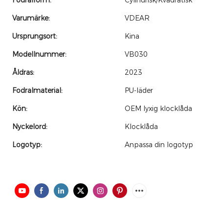
Fodralform:
Cylindrisk/Kvadratisk
Varumärke:
VDEAR
Ursprungsort:
Kina
Modellnummer:
VB030
Åldras:
2023
Fodralmaterial:
PU-läder
Kön:
OEM lyxig klocklåda
Nyckelord:
Klocklåda
Logotyp:
Anpassa din logotyp