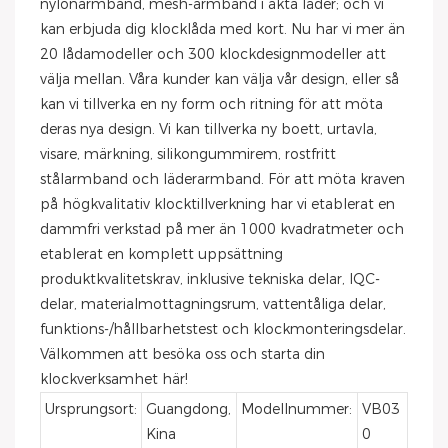
nylonarmband, mesh-armband i äkta läder; och vi
kan erbjuda dig klocklåda med kort. Nu har vi mer än
20 lådamodeller och 300 klockdesignmodeller att
välja mellan. Våra kunder kan välja vår design, eller så
kan vi tillverka en ny form och ritning för att möta
deras nya design. Vi kan tillverka ny boett, urtavla,
visare, märkning, silikongummirem, rostfritt
stålarmband och läderarmband. För att möta kraven
på högkvalitativ klocktillverkning har vi etablerat en
dammfri verkstad på mer än 1000 kvadratmeter och
etablerat en komplett uppsättning
produktkvalitetskrav, inklusive tekniska delar, IQC-
delar, materialmottagningsrum, vattentåliga delar,
funktions-/hållbarhetstest och klockmonteringsdelar.
Välkommen att besöka oss och starta din
klockverksamhet här!
Ursprungsort:
Guangdong,
Modellnummer:
VB03
Kina
0