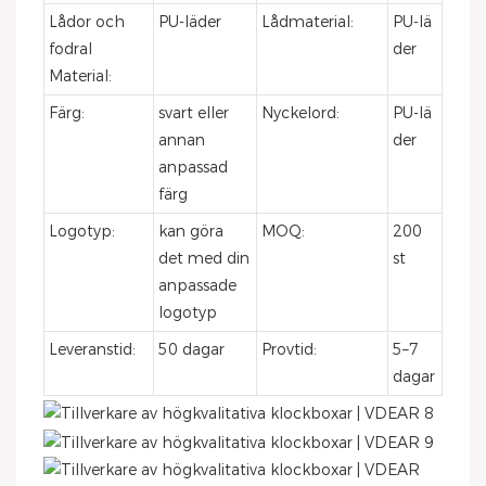
Lådor och
PU-läder
Lådmaterial:
PU-lä
fodral
der
Material:
Färg:
svart eller
Nyckelord:
PU-lä
annan
der
anpassad
färg
Logotyp:
kan göra
MOQ:
200
det med din
st
anpassade
logotyp
Leveranstid:
50 dagar
Provtid:
5–7
dagar