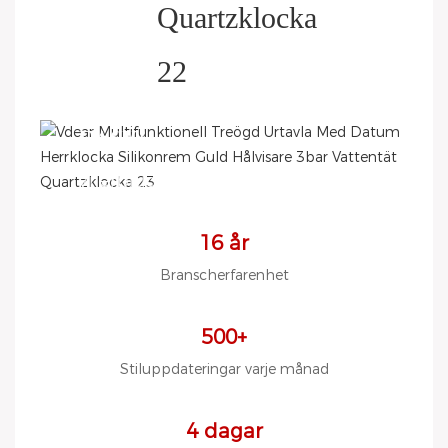
HELP YOU BUILD YOUR
BRAND WATCH MORE
EASY!
Vi erbjuder 2D-skisser/3D-
diagram/ritningar/olika
fodral/remmar/urverk/förpackningar
16 år
att välja mellan
LÅG MOQ, låg budget
Branscherfarenhet
500+
Stiluppdateringar varje månad
4 dagar