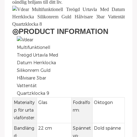
oändlig briljans till ditt liv.
◎
PRODUCT INFORMATION
Materialty
Glas
Fodralfo
Oktogon
p för urta
rm:
vlafönster:
Bandläng
22 cm
Spännet
Dold spänne
d:
yp: