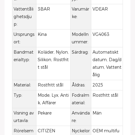
Vattentåli
3BAR
Varumär
VDEAR
ghetsdju
ke:
p:
Ursprungs
Kina
Modelln
VG4063
ort:
ummer:
Bandmat
Koläder, Nylon,
Särdrag:
Automatiskt
erialtyp:
Silikon, Rostfrit
datum, Dag/d
t stål
atum, Vattent
ålig
Material:
Rostfritt stål
Åldras:
2025
Typ:
Mode, Lyx, Anti
Fodralm
Rostfritt stål
k, Affärer
aterial:
Visning av
Pekare
Använda
Män
urtavla:
re:
Rörelsem
CITIZEN
Nyckelor
OEM multifu