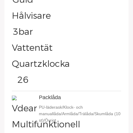
Packlåda
PU-läderask/Klock- och
manuallåda/Armlåda/Trälåda/Skumlåda (10
st)/Övrigt