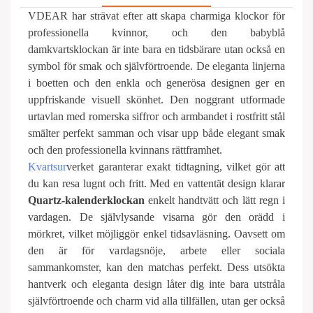
VDEAR har strävat efter att skapa charmiga klockor för
professionella kvinnor, och den babyblå
damkvartsklockan är inte bara en tidsbärare utan också en
symbol för smak och självförtroende. De eleganta linjerna
i boetten och den enkla och generösa designen ger en
uppfriskande visuell skönhet. Den noggrant utformade
urtavlan med romerska siffror och armbandet i rostfritt stål
smälter perfekt samman och visar upp både elegant smak
och den professionella kvinnans rättframhet.
Kvartsur
verket garanterar exakt tidtagning, vilket gör att
du kan resa lugnt och fritt. Med en vattentät design klarar
Quartz-kalenderklockan
enkelt handtvätt och lätt regn i
vardagen. De självlysande visarna gör den orädd i
mörkret, vilket möjliggör enkel tidsavläsning. Oavsett om
den är för vardagsnöje, arbete eller sociala
sammankomster, kan den matchas perfekt. Dess utsökta
hantverk och eleganta design låter dig inte bara utstråla
självförtroende och charm vid alla tillfällen, utan ger också