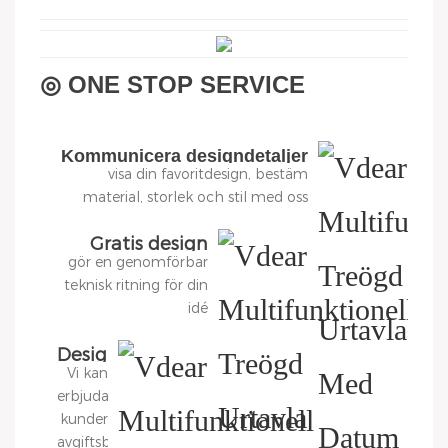
◎ ONE STOP SERVICE
Kommunicera designdetaljer
visa din favoritdesign, bestäm
material, storlek och stil med oss
Gratis design
gör en genomförbar
teknisk ritning för din
idé
Designa
Vi kan
3D-
erbjuda
diagram
kunder
avgiftsbelagda