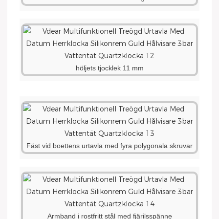
höljets tjocklek 11 mm
Fäst vid boettens urtavla med fyra polygonala skruvar
Armband i rostfritt stål med fjärilsspänne