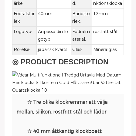
ärke:
d:
nktionsklocka
Fodralstor
40mm
Bandsto
12mm
lek:
rlek:
Logotyp:
Anpassa din lo
Fodralm
rostfritt stål
gotyp
aterial:
Rörelse:
japansk kvarts
Glas:
Mineralglas
◎ PRODUCT DESCRIPTION
☆ Tre olika klockremmar att välja
mellan, silikon, rostfritt stål och läder
☆ 40 mm åttkantig klockboett