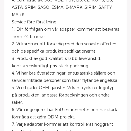
A. certifierad av: SGS, VDE, TUV, BS, CE, ROHS, BS,
ASTA, SRIM, SASO, ESMA, E-MARK, SIRIM, SAFTY
MARK
Service före försäljning
1. Din förfrågan om vår adapter kommer att besvaras
inom 24 timmar.
2. Vi kommer att förse dig med den senaste offerten
och de specifika produktspecifikationerna.
3. Produkt av god kvalitet, snabb leveranstid,
konkurrenskraftigt pris, stark packning
4. Vi har bra översättningar, entusiastiska säljare och
serviceinriktade personer som talar flytande engelska
5. Vi erbjuder OEM-tjänster. Vi kan trycka er logotyp
på produkten, anpassa förpackningen och andra
saker.
6. Våra ingenjörer har FoU-erfarenheter och har stark
förmåga att göra ODM-projekt.
7. Varje adapter kommer att kontrolleras noggrant