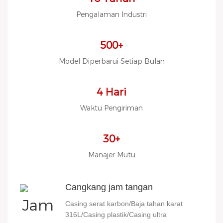
untuk dipilih.
MOQ RENDAH, Anggaran
Pengalaman Industri
Rendah
500+
Model Diperbarui Setiap Bulan
4 Hari
Waktu Pengiriman
30+
Manajer Mutu
Cangkang jam tangan
Casing serat karbon/Baja tahan karat
316L/Casing plastik/Casing ultra