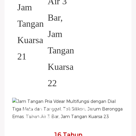
HELP YOU BUILD YOUR
BRAND WATCH MORE
EASY!
Kami menawarkan sketsa
2D/diagram
3D/gambar/berbagai macam
casing/tali/pergerakan/kemasan
16 Tahun