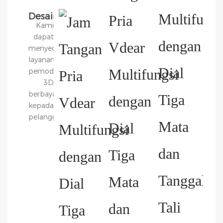
Desain
Kami
Diagram
dapat
3D
menyediakan
layanan
pemodelan
3D
berbayar
kepada
pelanggan.