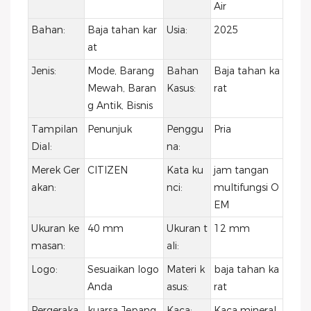
Air
Bahan:
Baja tahan kar
Usia:
2025
at
Jenis:
Mode, Barang
Bahan
Baja tahan ka
Mewah, Baran
Kasus:
rat
g Antik, Bisnis
Tampilan
Penunjuk
Penggu
Pria
Dial:
na:
Merek Ger
CITIZEN
Kata ku
jam tangan
akan:
nci:
multifungsi O
EM
Ukuran ke
40 mm
Ukuran t
12 mm
masan:
ali:
Logo:
Sesuaikan logo
Materi k
baja tahan ka
Anda
asus:
rat
Pergeraka
kuarsa Jepang
Kaca:
Kaca mineral