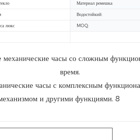
текло
Материал ремешка:
м
Водостойкий:
са люкс
MOQ:
 механические часы со сложным функцион
время.