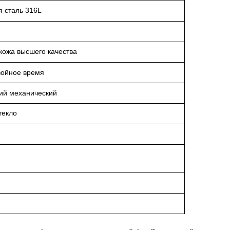
 сталь 316L
кожа высшего качества
войное время
ий механический
текло