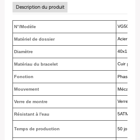
Description du produit
VG5012
N°/Modèle
Acier inox
Matériel de dossier
40x13
mm
Diamètre
Cuir pleine 
Matériau du bracelet
Fonction
Phase luna
Mouvement
Mécanique
Verre trem
Verre de montre
5ATM
Résistant à l'eau
Temps de production
50 jours