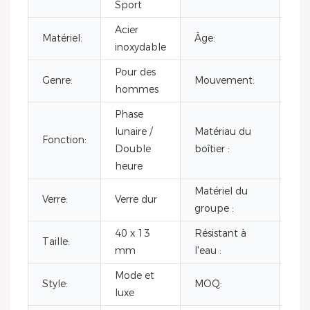
Sport
éta
Acier
Matériel:
Âge:
20
inoxydable
Pour des
Mé
Genre:
Mouvement:
hommes
au
Phase
Boî
lunaire /
Matériau du
aci
Fonction:
Double
boîtier :
ino
heure
31
Matériel du
Cui
Verre:
Verre dur
groupe :
fle
40 x 13
Résistant à
Taille:
5A
mm
l'eau :
Mode et
Style:
MOQ:
300
luxe