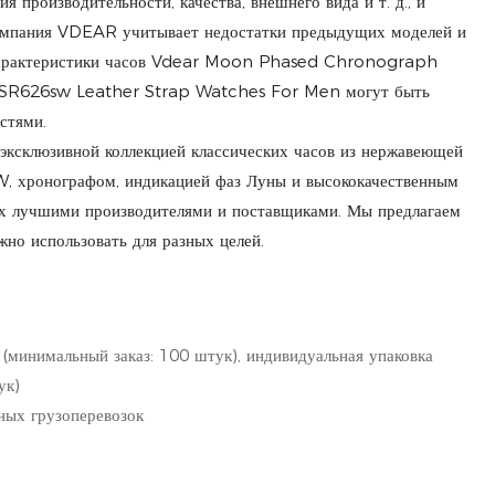
 производительности, качества, внешнего вида и т. д., и
Компания VDEAR учитывает недостатки предыдущих моделей и
 характеристики часов Vdear Moon Phased Chronograph
SR626sw Leather Strap Watches For Men могут быть
стями.
 эксклюзивной коллекцией классических часов из нержавеющей
, хронографом, индикацией фаз Луны и высококачественным
х лучшими производителями и поставщиками. Мы предлагаем
жно использовать для разных целей.
 (минимальный заказ: 100 штук), индивидуальная упаковка
ук)
ных грузоперевозок