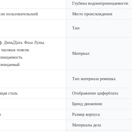
Глубина водонепроницаемости:
и пользовательский
Место происхождения:
Тип:
, День/Дата, Фаза Луны,
 часовых поясов,
Материал:
оницаемость,
оницаемый
Тип материала ремешка:
щая сталь
Отображение циферблата:
Бренд движения:
ф
Размер корпуса:
Материалы дела: