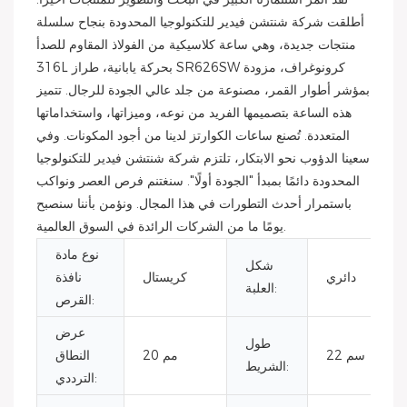
أطلقت شركة شنتشن فيدير للتكنولوجيا المحدودة بنجاح سلسلة
منتجات جديدة، وهي ساعة كلاسيكية من الفولاذ المقاوم للصدأ
316L بحركة يابانية، طراز SR626SW كرونوغراف، مزودة
بمؤشر أطوار القمر، مصنوعة من جلد عالي الجودة للرجال. تتميز
هذه الساعة بتصميمها الفريد من نوعه، وميزاتها، واستخداماتها
المتعددة. تُصنع ساعات الكوارتز لدينا من أجود المكونات. وفي
سعينا الدؤوب نحو الابتكار، تلتزم شركة شنتشن فيدير للتكنولوجيا
المحدودة دائمًا بمبدأ "الجودة أولًا". سنغتنم فرص العصر ونواكب
باستمرار أحدث التطورات في هذا المجال. ونؤمن بأننا سنصبح
يومًا ما من الشركات الرائدة في السوق العالمية.
نوع مادة
شكل
دائري
كريستال
نافذة
العلبة:
القرص:
عرض
طول
22 سم
20 مم
النطاق
الشريط:
الترددي: