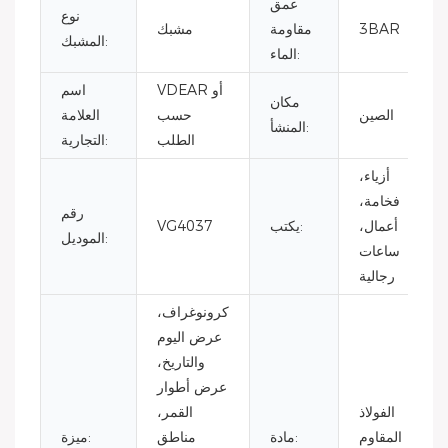
عمق
نوع
3BAR
مقاومة
مشبك
المشبك:
الماء:
VDEAR أو
اسم
مكان
الصين
حسب
العلامة
المنشأ:
الطلب
التجارية:
أزياء،
فخامة،
رقم
أعمال،
يكتب:
VG4037
الموديل:
ساعات
رجالية
كرونوغراف،
عرض اليوم
والتاريخ،
عرض أطوار
الفولاذ
القمر،
المقاوم
مادة:
مناطق
ميزة: