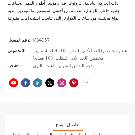
ذات الحركة اليابانية، كرونوغراف، ومؤشر أطوار القمر، وساعات
جلدية فاخرة للرجال، مقدمة من أفضل المصنعين والموردين. لدينا
أنواع مختلفة من ساعات الكوارتز التي تناسب استخدامات متنوعة.
VG4037
رقم الموديل:
شعار مخصص (الحد الأدنى للطلب: 100 قطعة)، تغليف
التخصيص:
مخصص (الحد الأدنى للطلب: 100 قطعة)
دعم الشحن البحري · الشحن البري
شحن:
تفاصيل المنتج
لقد أثمر استثمارنا الكبير في البحث والتطوير للمنتجات أخيرًا.