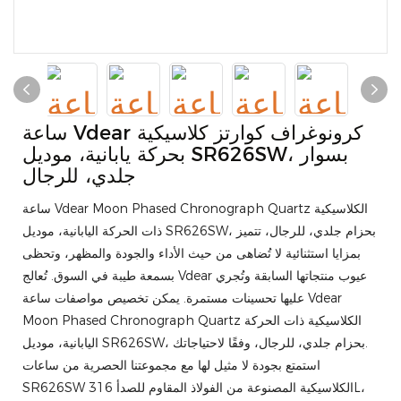
ساعة Vdear كرونوغراف كوارتز كلاسيكية
بحركة يابانية، موديل SR626SW، بسوار
جلدي، للرجال
ساعة Vdear Moon Phased Chronograph Quartz الكلاسيكية
ذات الحركة اليابانية، موديل SR626SW، بحزام جلدي، للرجال، تتميز
بمزايا استثنائية لا تُضاهى من حيث الأداء والجودة والمظهر، وتحظى
بسمعة طيبة في السوق. تُعالج Vdear عيوب منتجاتها السابقة وتُجري
عليها تحسينات مستمرة. يمكن تخصيص مواصفات ساعة Vdear
Moon Phased Chronograph Quartz الكلاسيكية ذات الحركة
اليابانية، موديل SR626SW، بحزام جلدي، للرجال، وفقًا لاحتياجاتك.
استمتع بجودة لا مثيل لها مع مجموعتنا الحصرية من ساعات
SR626SW الكلاسيكية المصنوعة من الفولاذ المقاوم للصدأ 316L،