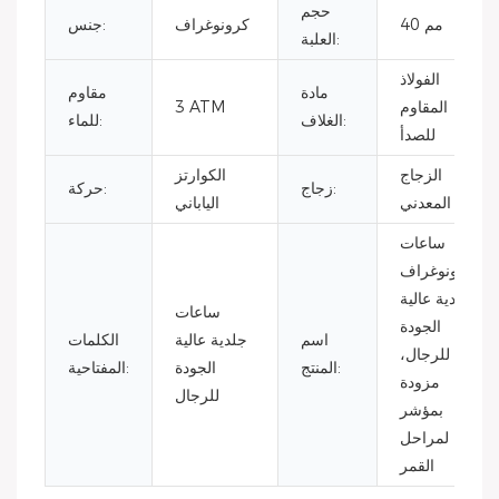
حجم
40 مم
كرونوغراف
جنس:
العلبة:
الفولاذ
مادة
مقاوم
المقاوم
3 ATM
الغلاف:
للماء:
للصدأ
الزجاج
الكوارتز
زجاج:
حركة:
المعدني
الياباني
ساعات
كرونوغراف
جلدية عالية
ساعات
الجودة
اسم
جلدية عالية
الكلمات
للرجال،
المنتج:
الجودة
المفتاحية:
مزودة
للرجال
بمؤشر
لمراحل
القمر