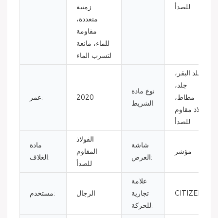
للصدأ
زمنية
متعددة،
مقاومة
للماء، مانعة
لتسرب الماء
جلد البقر،
جلد،
نوع مادة
مطاط،
2020
عمر:
الشريط:
فولاذ مقاوم
للصدأ
الفولاذ
شاشة
مادة
مؤشر
المقاوم
العرض:
الغلاف:
للصدأ
علامة
CITIZEN
تجارية
الرجال
مستخدم:
للحركة: