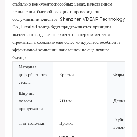
стабильно конкурентоспособных ценах, качественном
исполнении, быстрой реакции и превосходном
обслуживании клиентов. Shenzhen VDEAR Technology
Co., Limited всегда будет придерживаться принципа
«качество прежде всего, клиенты на первом месте» и
стремиться к созданию еще более конкурентоспособной и
эффективной компании, нацеленной на еще лучшее
будущее.
Материал
циферблатного
Кристалл
Форма корпу
стекла:
Ширина
полосы
20 мм
Длина полос
пропускания:
Глубина
Тип застежки:
Пряжка
водонепрони