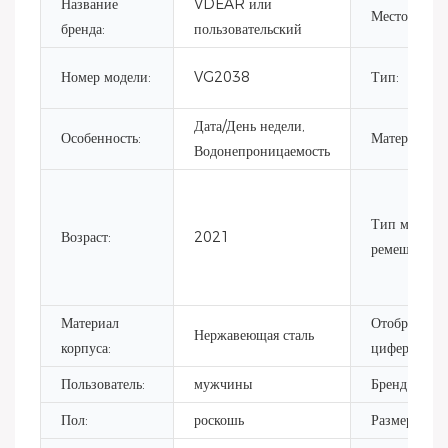
Название
VDEAR или
Место проис
бренда:
пользовательский
Номер модели:
VG2038
Тип:
Дата/День недели,
Особенность:
Материал:
Водонепроницаемость
Тип материа
Возраст:
2021
ремешка:
Материал
Отображени
Нержавеющая сталь
корпуса:
циферблата:
Пользователь:
мужчины
Бренд движе
Пол:
роскошь
Размер корпу