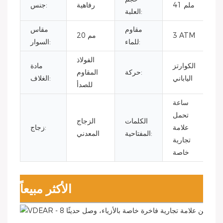
41 ملم
رفاهية
جنس:
العلبة:
مقاوم
مقاس
3 ATM
20 مم
للماء:
السوار:
الفولاذ
الكوارتز
مادة
حركة:
المقاوم
الياباني
الغلاف:
للصدأ
ساعة
تحمل
الكلمات
الزجاج
علامة
زجاج:
المفتاحية:
المعدني
تجارية
خاصة
الأكثر مبيعاً