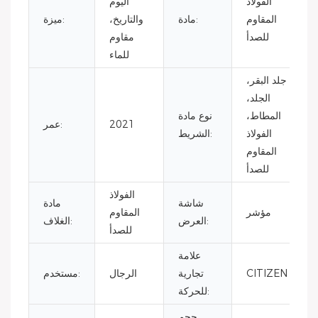
الفولاذ
اليوم
المقاوم
مادة:
والتاريخ،
ميزة:
للصدأ
مقاوم
للماء
جلد البقر،
الجلد،
المطاط،
نوع مادة
2021
عمر:
الفولاذ
الشريط:
المقاوم
للصدأ
الفولاذ
شاشة
مادة
مؤشر
المقاوم
العرض:
الغلاف:
للصدأ
علامة
CITIZEN
تجارية
الرجال
مستخدم:
للحركة:
حجم