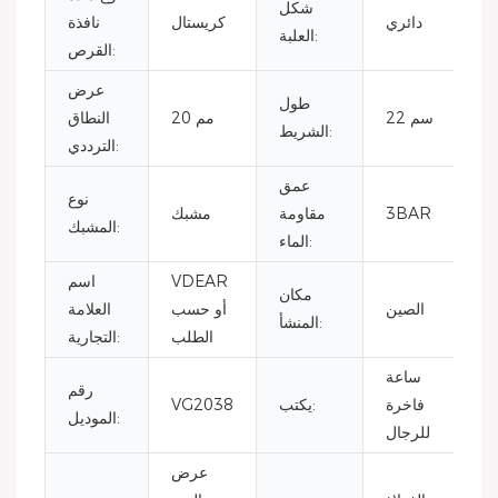
شكل
دائري
كريستال
نافذة
العلبة:
القرص:
عرض
طول
22 سم
20 مم
النطاق
الشريط:
الترددي:
عمق
نوع
3BAR
مقاومة
مشبك
المشبك:
الماء:
VDEAR
اسم
مكان
الصين
أو حسب
العلامة
المنشأ:
الطلب
التجارية:
ساعة
رقم
فاخرة
يكتب:
VG2038
الموديل:
للرجال
عرض