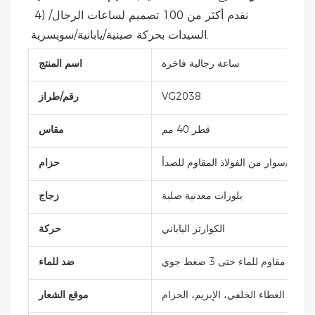
 4) نقدم أكثر من 100 تصميم لساعات الرجال/
السيدات بحركة صينية/يابانية/سويسرية.
ساعة رجالية فاخرة
اسم المنتج
VG2038
رقم/طراز
قطر 40 مم
مقاس
يكون/سوار من الفولاذ المقاوم للصدأ
حزام
بلورات معدنية صلبة
زجاج
الكوارتز الياباني
حركة
مقاوم للماء حتى 3 ضغط جوي
ضد للماء
، التاج، الغطاء الخلفي، الإبزيم، الحزام
موقع الشعار