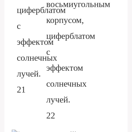
HELP YOU BUILD YOUR
BRAND WATCH MORE
EASY!