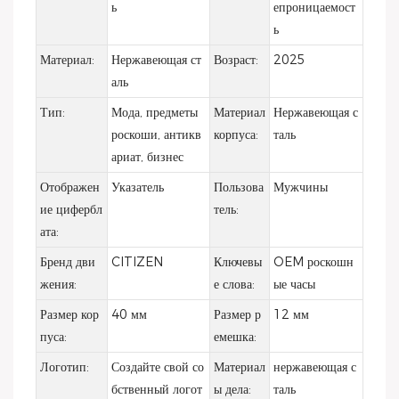
ь
епроницаемост
ь
Материал:
Нержавеющая ст
Возраст:
2025
аль
Тип:
Мода, предметы
Материал
Нержавеющая с
роскоши, антикв
корпуса:
таль
ариат, бизнес
Отображен
Указатель
Пользова
Мужчины
ие цифербл
тель:
ата:
Бренд дви
CITIZEN
Ключевы
OEM роскошн
жения:
е слова:
ые часы
Размер кор
40 мм
Размер р
12 мм
пуса:
емешка:
Логотип:
Создайте свой со
Материал
нержавеющая с
бственный логот
ы дела:
таль