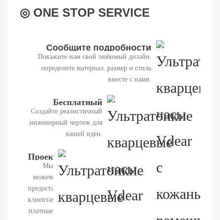
◎ ONE STOP SERVICE
Сообщите подробности
Покажите нам свой любимый дизайн,
проекта.
определите материал, размер и стиль
вместе с нами.
Бесплатный
Создайте реалистичный
дизайн
инженерный чертеж для
вашей идеи.
Проектирование
Мы
3D-
можем
диаграммы
предоставить
клиентам
платные