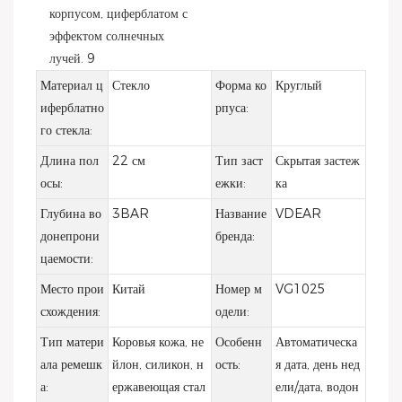
Материал ц
Стекло
Форма ко
Круглый
иферблатно
рпуса:
го стекла:
Длина пол
22 см
Тип заст
Скрытая застеж
осы:
ежки:
ка
Глубина во
3BAR
Название
VDEAR
донепрони
бренда:
цаемости:
Место прои
Китай
Номер м
VG1025
схождения:
одели:
Тип матери
Коровья кожа, не
Особенн
Автоматическа
ала ремешк
йлон, силикон, н
ость:
я дата, день нед
а:
ержавеющая стал
ели/дата, водон