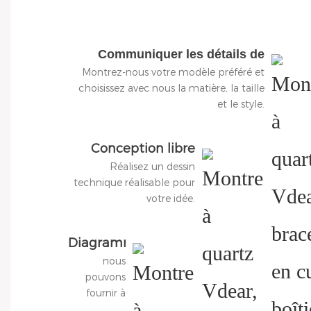
Communiquer les détails de
Montrez-nous votre modèle préféré et
conception
choisissez avec nous la matière, la taille
et le style.
Conception libre
Réalisez un dessin
technique réalisable pour
votre idée.
Diagramme
nous
3D de
pouvons
conception
fournir à
nos clients