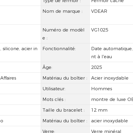
Type de fermoir :
Fermoir caché
Nom de marque :
VDEAR
Numéro de modèl
VG1025
e :
 silicone, acier in
Fonctionnalité:
Date automatique, j
nt à l'eau
Âge:
2025
Affaires
Matériau du boîtier :
Acier inoxydable
Utilisateur:
Hommes
Mots clés :
montre de luxe 
Taille du bracelet :
12 mm
go
Matériau du boîtier :
acier inoxydable
Verre:
Verre minéral