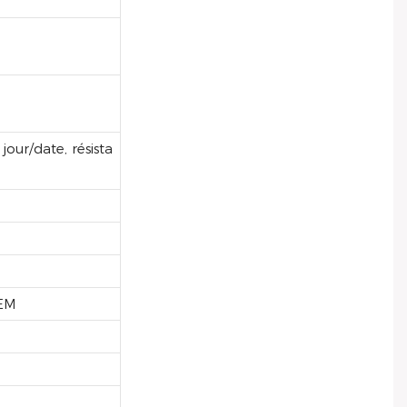
our/date, résista
OEM