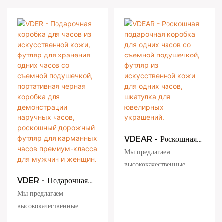
VDEAR - Роскошная
подарочная коробка
Мы предлагаем
для одних часов со
высококачественные
съемной подушечкой,
подарочные коробки для
футляр из
VDER - Подарочная
искусственной кожи
часов из картона с
коробка для часов из
Мы предлагаем
для одних часов,
искусственной кожи,
индивидуальным
высококачественные
шкатулка для
футляр для хранения
логотипом и
подарочные коробки для
ювелирных
одних часов со