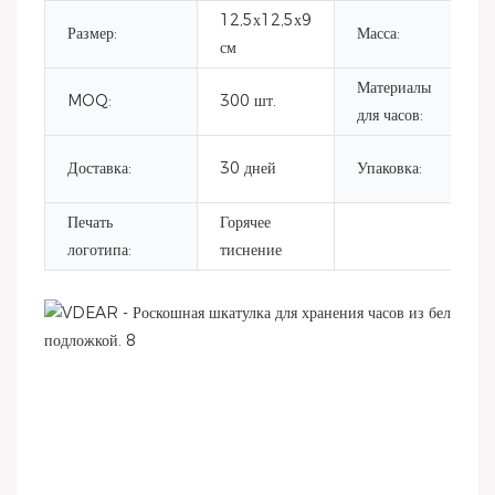
12,5х12,5х9
Размер:
Масса:
40
см
Материалы
MOQ:
300 шт.
бу
для часов:
Бу
Доставка:
30 дней
Упаковка:
ру
Печать
Горячее
логотипа:
тиснение