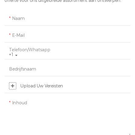
offerte voor ons uitgebreide assortiment aan ontwerpen.
Naam
E-Mail
Telefoon/whatsapp
+1
Bedrijfsnaam
Upload Uw Vereisten
Inhoud