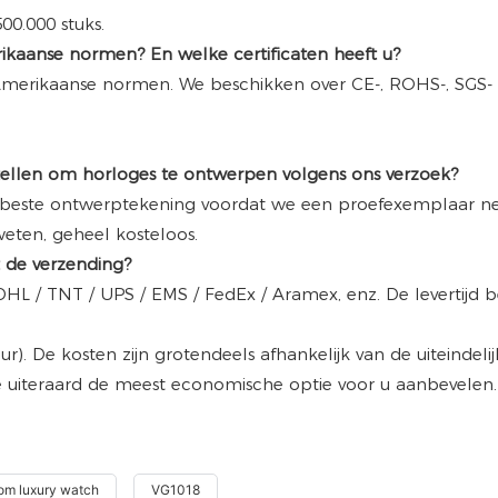
00.000 stuks.
kaanse normen? En welke certificaten heeft u?
merikaanse normen. We beschikken over CE-, ROHS-, SGS- e
llen om horloges te ontwerpen volgens ons verzoek?
e beste ontwerptekening voordat we een proefexemplaar ne
weten, geheel kosteloos.
t de verzending?
HL / TNT / UPS / EMS / FedEx / Aramex, enz. De levertijd be
eur). De kosten zijn grotendeels afhankelijk van de uiteinde
e uiteraard de meest economische optie voor u aanbevelen.
om luxury watch
VG1018