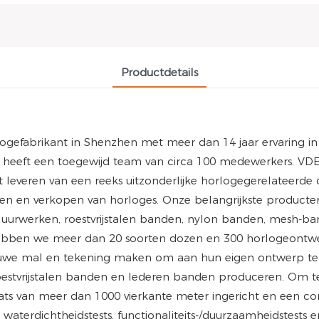
Productdetails
ogefabrikant in Shenzhen met meer dan 14 jaar ervaring in
heeft een toegewijd team van circa 100 medewerkers. VDEAR
het leveren van een reeks uitzonderlijke horlogegerelateer
 en verkopen van horloges. Onze belangrijkste producten z
 uurwerken, roestvrijstalen banden, nylon banden, mesh-
ebben we meer dan 20 soorten dozen en 300 horlogeontwe
uwe mal en tekening maken om aan hun eigen ontwerp te v
 roestvrijstalen banden en lederen banden produceren. Om 
ats van meer dan 1000 vierkante meter ingericht en een co
, waterdichtheidstests, functionaliteits-/duurzaamheidstest