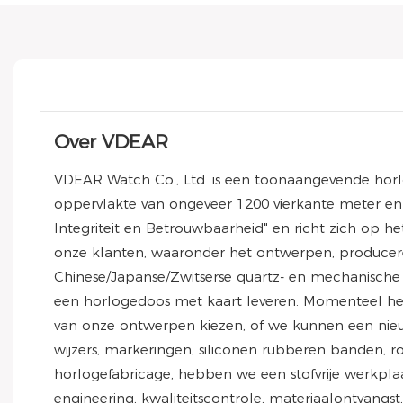
Over VDEAR
VDEAR Watch Co., Ltd. is een toonaangevende horl
oppervlakte van ongeveer 1200 vierkante meter en 
Integriteit en Betrouwbaarheid" en richt zich op 
onze klanten, waaronder het ontwerpen, produceren
Chinese/Japanse/Zwitserse quartz- en mechanische
een horlogedoos met kaart leveren. Momenteel h
van onze ontwerpen kiezen, of we kunnen een nie
wijzers, markeringen, siliconen rubberen banden,
horlogefabricage, hebben we een stofvrije werkpla
engineering, kwaliteitscontrole, materiaalontvangst