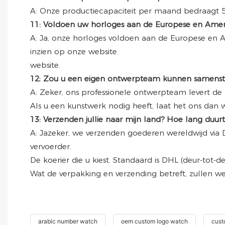
A: Onze productiecapaciteit per maand bedraagt ​​5
11: Voldoen uw horloges aan de Europese en Ameri
A: Ja, onze horloges voldoen aan de Europese en A
inzien op onze website.
website.
12: Zou u een eigen ontwerpteam kunnen samenste
A: Zeker, ons professionele ontwerpteam levert d
Als u een kunstwerk nodig heeft, laat het ons dan 
13: Verzenden jullie naar mijn land? Hoe lang duur
A: Jazeker, we verzenden goederen wereldwijd via D
vervoerder.
De koerier die u kiest. Standaard is DHL (deur-tot-d
Wat de verpakking en verzending betreft, zullen w
arabic number watch
oem custom logo watch
cust