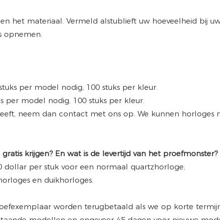
 en het materiaal. Vermeld alstublieft uw hoeveelheid bij u
ns opnemen.
stuks per model nodig, 100 stuks per kleur.
 per model nodig, 100 stuks per kleur.
heeft, neem dan contact met ons op. We kunnen horloges me
gratis krijgen? En wat is de levertijd van het proefmonster?
 dollar per stuk voor een normaal quartzhorloge;
horloges en duikhorloges.
roefexemplaar worden terugbetaald als we op korte termijn
 bestaande modellen en ongeveer 45 dagen voor nieuwe mode