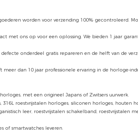
le goederen worden voor verzending 100% gecontroleerd. 
ct met ons op voor een oplossing. We bieden 1 jaar garan
defecte onderdeel gratis repareren en de helft van de ve
ft meer dan 10 jaar professionele ervaring in de horloge-in
 horloges, met een origineel Japans of Zwitsers uurwerk.
 316L roestvrijstalen horloges, siliconen horloges, houten ho
anistisch leer, roestvrijstalen schakelband, roestvrijstalen
es of smartwatches leveren.