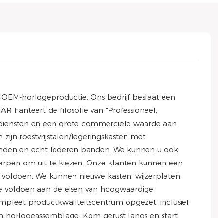
 OEM-horlogeproductie. Ons bedrijf beslaat een
 hanteert de filosofie van "Professioneel,
de diensten en een grote commerciële waarde aan
ijn roestvrijstalen/legeringskasten met
banden en echt lederen banden. We kunnen u ook
rpen om uit te kiezen. Onze klanten kunnen een
oldoen. We kunnen nieuwe kasten, wijzerplaten,
te voldoen aan de eisen van hoogwaardige
mpleet productkwaliteitscentrum opgezet, inclusief
s en horlogeassemblage. Kom gerust langs en start