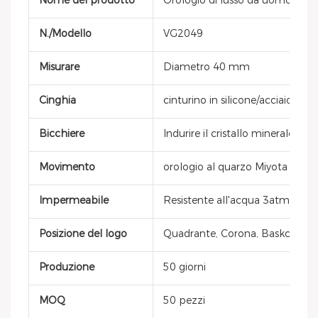
Nome del prodotto
Orologio di lusso da uomo
N./Modello
VG2049
Misurare
Diametro 40 mm
Cinghia
cinturino in silicone/acciaio inos
Bicchiere
Indurire il cristallo minerale
Movimento
orologio al quarzo Miyota giap
Impermeabile
Resistente all'acqua 3atm
Posizione del logo
Quadrante, Corona, Baskcover, F
Produzione
50 giorni
MOQ
50 pezzi