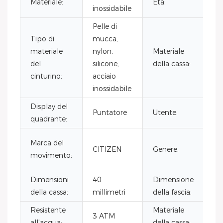
Materiale:
Età:
inossidabile
Pelle di
Tipo di
mucca,
materiale
nylon,
Materiale
A
del
silicone,
della cassa:
i
cinturino:
acciaio
inossidabile
Display del
Puntatore
Utente:
quadrante:
o
Marca del
CITIZEN
Genere:
l
movimento:
Dimensioni
40
Dimensione
della cassa:
millimetri
della fascia:
m
Resistente
Materiale
a
3 ATM
all'acqua:
della cassa:
i