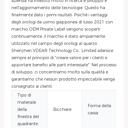
azienda ha investito molto in ricerca e sviluppo e
nell'aggiornamento delle tecnologie. Questo ha
finalmente dato i primi risultati. Poiché i vantaggi
degli orologi da uomo giapponesi di lusso 2021 con
marchio OEM Private Label vengono scoperti
continuamente, il marchio è stato ampiamente
utilizzato nel campo degli orologi al quarzo.
Shenzhen VDEAR Technology Co., Limited aderisce
sempre al principio di "creare valore per i clienti e
apportare benefici alle parti interessate". Nel processo
di sviluppo, ci concentriamo molto sulla qualità e
garantiamo che nessun prodotto impeccabile venga
consegnato ai clienti.
Tipo di
materiale
Forma della
della
Bicchiere
G
cassa:
finestra del
quadrante: