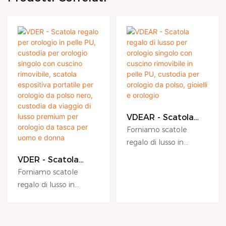
VDEAR - Scatola
regalo di lusso per
Forniamo scatole
orologio singolo con
regalo di lusso in
cuscino rimovibile in
cartone con logo
pelle PU, custodia
VDER - Scatola
per orologio da
personalizzato di alta
regalo per orologio
Forniamo scatole
polso, gioielli e
in pelle PU,
qualità, per orologi,
regalo di lusso in
orologio
custodia per
adatte a soddisfare
cartone con logo
orologio singolo con
diverse esigenze
cuscino rimovibile,
personalizzato di alta
commerciali,
scatola espositiva
qualità, per orologi,