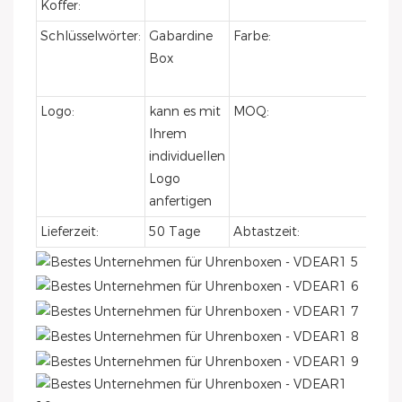
Koffer:
Schlüsselwörter:
Gabardine
Farbe:
Sch
Box
oder
Wun
Logo:
kann es mit
MOQ:
200
Ihrem
individuellen
Logo
anfertigen
Lieferzeit:
50 Tage
Abtastzeit:
5-7 