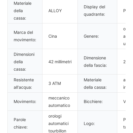
Materiale
Display del
della
ALLOY
Punt
quadrante:
cassa:
orolo
Marca del
Cina
Genere:
auto
movimento:
uom
Dimensioni
Dimensione
della
42 millimetri
20 mi
della fascia:
cassa:
Resistente
Materiale
accia
3 ATM
all'acqua:
della cassa:
inoss
meccanico
Movimento:
Bicchiere:
Vetr
automatico
orologi
Parole
Perso
automatici
Logo:
chiave:
tuo 
tourbillon