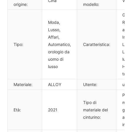
Cina
VG5
origine:
modello:
Gior
Moda,
Resi
Lusso,
all'a
Affari,
Impe
Tipo:
Automatico,
Caratteristica:
Lumi
orologio da
Lanc
uomo di
lumi
lusso
Holl
tourb
Materiale:
ALLOY
Utente:
uomi
Pelle
Tipo di
mucc
Età:
2021
materiale del
gom
cinturino:
accia
inoss