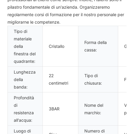
pilastro fondamentale di un'azienda. Organizzeremo
regolarmente corsi di formazione per il nostro personale per
migliorarne le competenze.
Tipo di
materiale
Forma della
della
Cristallo
Girar
cassa:
finestra del
quadrante:
Lunghezza
22
Tipo di
della
Fibb
centimetri
chiusura:
banda:
Profondità
di
Nome del
VDEA
3BAR
resistenza
marchio:
pers
all'acqua:
Luogo di
Numero di