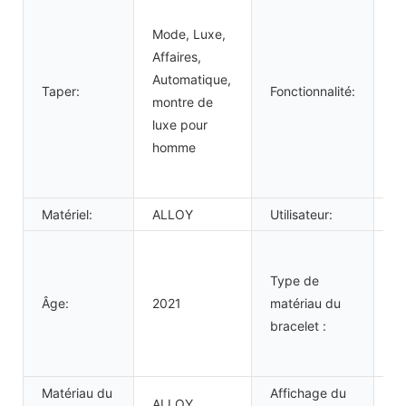
Jo
Ré
Mode, Luxe,
l'
Affaires,
Ét
Automatique,
Taper:
Fonctionnalité:
Lu
montre de
Ai
luxe pour
lu
homme
Aj
To
Matériel:
ALLOY
Utilisateur:
h
Cu
va
Type de
cu
Âge:
2021
matériau du
ca
bracelet :
ac
in
Matériau du
Affichage du
ALLOY
Ai