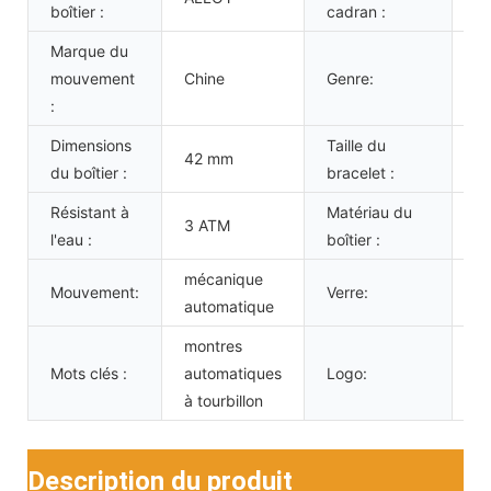
boîtier :
cadran :
Marque du
m
mouvement
Chine
Genre:
au
:
p
Dimensions
Taille du
42 mm
2
du boîtier :
bracelet :
Résistant à
Matériau du
ac
3 ATM
l'eau :
boîtier :
in
mécanique
Mouvement:
Verre:
Ve
automatique
montres
Pe
Mots clés :
automatiques
Logo:
vo
à tourbillon
Description du produit