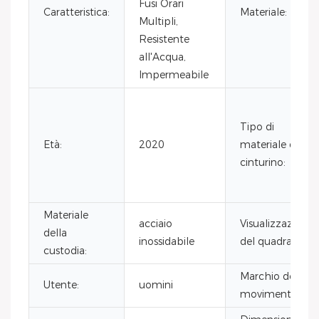
Fusi Orari
Caratteristica:
Materiale:
Multipli,
Resistente
all'Acqua,
Impermeabile
Tipo di
Età:
2020
materiale del
cinturino:
Materiale
acciaio
Visualizzazione
della
inossidabile
del quadrante:
custodia:
Marchio del
Utente:
uomini
movimento: