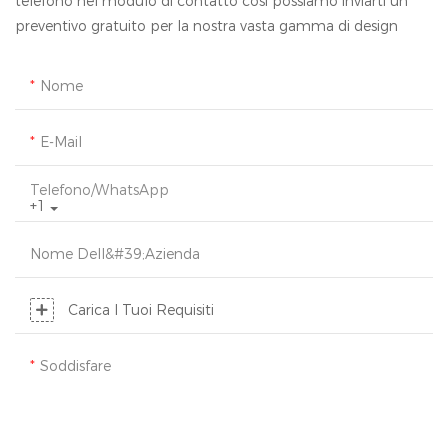
telefono nel modulo di contatto così possiamo inviarti un
preventivo gratuito per la nostra vasta gamma di design
Nome
E-Mail
Telefono/WhatsApp
+1
Nome Dell&#39;azienda
Carica I Tuoi Requisiti
Soddisfare