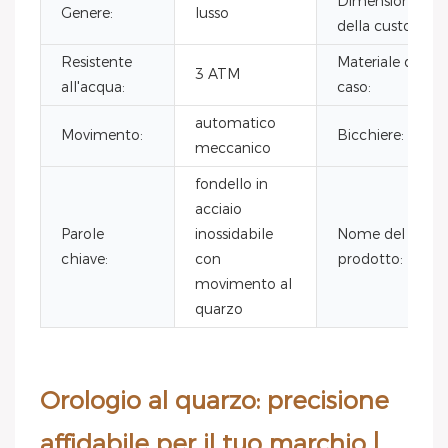
Dimensioni
Genere:
lusso
della custodia:
Resistente
Materiale del
3 ATM
all'acqua:
caso:
automatico
Movimento:
Bicchiere:
meccanico
fondello in
acciaio
Parole
inossidabile
Nome del
chiave:
con
prodotto:
movimento al
quarzo
Orologio al quarzo: precisione
affidabile per il tuo marchio |