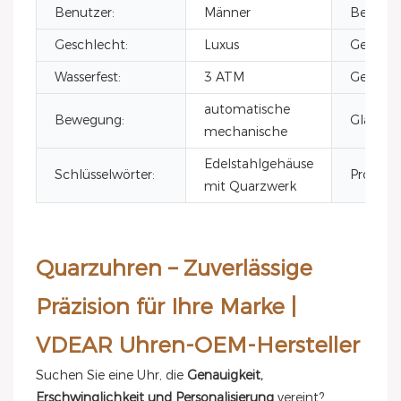
Benutzer:
Männer
Bewegu
Geschlecht:
Luxus
Gehäuse
Wasserfest:
3 ATM
Gehäuse
automatische
Bewegung:
Glas:
mechanische
Edelstahlgehäuse
Schlüsselwörter:
Produk
mit Quarzwerk
Quarzuhren – Zuverlässige
Präzision für Ihre Marke |
VDEAR Uhren-OEM-Hersteller
Suchen Sie eine Uhr, die
Genauigkeit,
Erschwinglichkeit und Personalisierung
vereint?