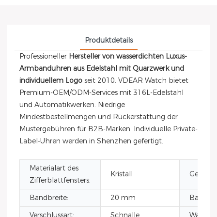
Produktdetails
Professioneller
Hersteller von wasserdichten Luxus-
Armbanduhren aus Edelstahl mit Quarzwerk und
individuellem Logo
seit 2010. VDEAR Watch bietet
Premium-OEM/ODM-Services mit 316L-Edelstahl
und Automatikwerken. Niedrige
Mindestbestellmengen und Rückerstattung der
Mustergebühren für B2B-Marken. Individuelle Private-
Label-Uhren werden in Shenzhen gefertigt.
Materialart des
Kristall
Gehäuse
Zifferblattfensters:
Bandbreite:
20 mm
Bandbre
Verschlussart:
Schnalle
Wasserdi