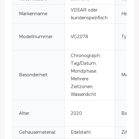
VDEAR oder
Markenname:
Herkunft
kundenspezifisch
Modellnummer:
VG2078
Typ:
Chronograph,
Tag/Datum,
Mondphase,
Besonderheit:
Material
Mehrere
Zeitzonen,
Wasserdicht
Alter:
2020
Bandmat
Gehäusematerial:
Edelstahl
Zifferbl