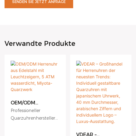
SENDEN SIE JETZT ANFRAGE
Verwandte Produkte
OEM/ODM
Herrenuhr aus
Professioneller
Edelstahl mit
Quarzuhrenhersteller
Leuchtzeigern, 5
seit 2010. VDEAR
ATM wasserdicht,
Miyota-Quarzwerk
Watch bietet
VDEAR –