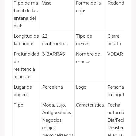
Tipo de ma
Vaso
Forma de la
Redondo
terial de la v
caja:
entana del
dial:
Longitud de
22
Tipo de
Cierre
la banda:
centímetros
cierre:
oculto
Profundidad
3 BARRAS
Nombre de
VDEAR
de
marca:
resistencia
al agua:
Lugar de
Porcelana
Logo:
Personaliza
origen:
tu logotipo
Tipo:
Moda, Lujo,
Característica:
Fecha
Antigüedades,
automática,
Negocios,
Día/Fecha,
relojes
Resistente
personalizados
al agua,