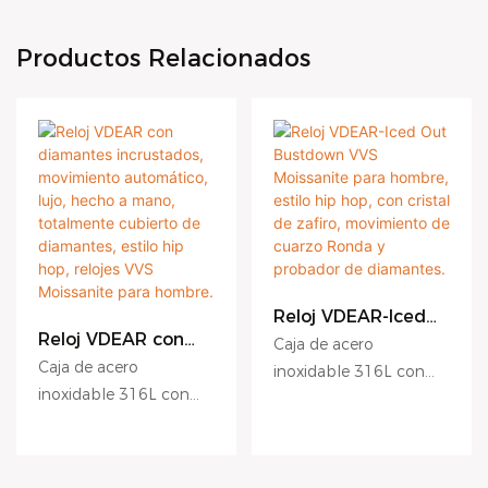
Productos Relacionados
Reloj VDEAR-Iced
Out Bustdown VVS
Reloj VDEAR con
Caja de acero
Moissanite para
diamantes
Caja de acero
inoxidable 316L con
hombre, estilo hip
incrustados,
inoxidable 316L con
revestimiento antirrayas
hop, con cristal de
movimiento
revestimiento antirrayas
zafiro, movimiento
Esfera con relieve
automático, lujo,
de cuarzo Ronda y
hecho a mano,
Esfera con relieve
hidráulico, esfera mate,
probador de
totalmente
hidráulico, esfera mate,
esfera con efecto rayos