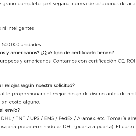
 de grano completo, piel vegana, correa de eslabones de ace
ni inteligentes.
 500.000 unidades.
os y americanos? ¿Qué tipo de certificado tienen?
s europeos y americanos. Contamos con certificación CE, RO
 relojes según nuestra solicitud?
al le proporcionará el mejor dibujo de diseño antes de real
 sin costo alguno.
el envío?
DHL / TNT / UPS / EMS / FedEx / Aramex, etc. Tomaría alr
e mensajería predeterminado es DHL (puerta a puerta). El co