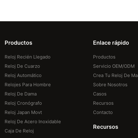
Productos
Enlace rápido
Reloj Recién Llegado
Productos
Reloj De Cuarzo
Servicio OEM/ODM
Reloj Automático
Crea Tu Reloj De Ma
Relojes Para Hombre
Sobre Nosotros
Reloj De Dama
Casos
Reloj Cronógrafo
Recursos
Reloj Japan Movt
Contacto
Reloj De Acero Inoxidable
Recursos
Caja De Reloj