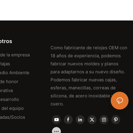
otros
Como fabricante de relojes OEM con
 de la empresa
18 años de experiencia, podemos
tajas
fabricar nuevos moldes y planos
para adaptarnos a su nuevo diseño.
Medio Ambiente
Podemos fabricar nuevas cajas,
 de honor
esferas, manecillas, correas de
orativa
silicona, de acero inoxidable y de
desarrollo
cuero.
 del equipo
iadas/Socios