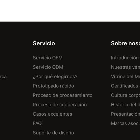
Servicio
Sobre nos
Servicio OEM
Introducción
Servicio ODM
Nuestras ven
rca
¿Por qué elegirnos?
Vitrina del 
Prototipado rápido
Certificados
Proceso de procesamiento
Cultura corp
Proceso de cooperación
Historia del 
Casos excelentes
Presentación
FAQ
Marcas asoc
Soporte de diseño