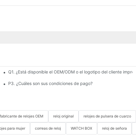
Q1. ¿Está disponible el OEM/ODM o el logotipo del cliente impreso
P3. ¿Cuáles son sus condiciones de pago?
fabricante de relojes OEM
reloj original
relojes de pulsera de cuarzo
ojes para mujer
correas de reloj
WATCH BOX
reloj de señora