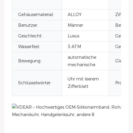
Gehäusematerial:
ALLOY
Zifferbla
Benutzer:
Männer
Bewegun
Geschlecht:
Luxus
Gehäuse
Wasserfest:
3 ATM
Gehäusem
automatische
Bewegung:
Glas:
mechanische
Uhr mit leerem
Schlüsselwörter:
Produkt
Zifferblatt