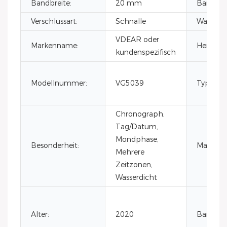
Bandbreite:
20 mm
Bandbrei
Verschlussart:
Schnalle
Wasserdic
VDEAR oder
Markenname:
Herkunft
kundenspezifisch
Modellnummer:
VG5039
Typ:
Chronograph,
Tag/Datum,
Mondphase,
Besonderheit:
Material:
Mehrere
Zeitzonen,
Wasserdicht
Alter:
2020
Bandmate