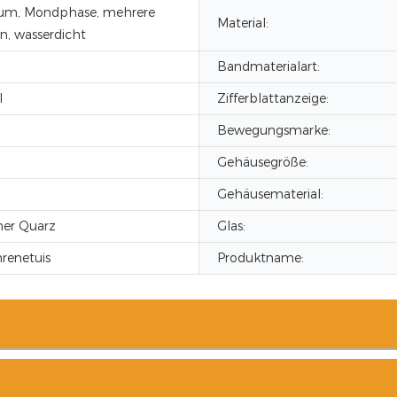
um, Mondphase, mehrere
Material:
n, wasserdicht
Bandmaterialart:
l
Zifferblattanzeige:
Bewegungsmarke:
Gehäusegröße:
Gehäusematerial:
her Quarz
Glas:
renetuis
Produktname: