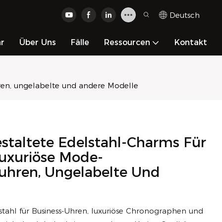
Deutsch
hr
Über Uns
Fälle
Ressourcen
Kontakt
hren, ungelabelte und andere Modelle
estaltete Edelstahl-Charms Für
Luxuriöse Mode-
hren, Ungelabelte Und
elstahl für Business-Uhren, luxuriöse Chronographen und