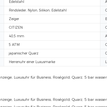
Edelstahl
A
Rindsleder, Nylon, Silikon, Edelstahl
G
Zeiger
B
CITIZEN
G
40,5 mm
5 ATM
G
japanischer Quarz
G
Herrenuhr einer Luxusmarke
L