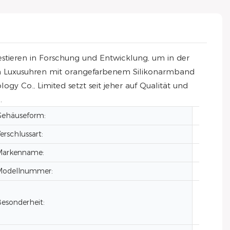
tieren in Forschung und Entwicklung, um in der
gen Luxusuhren mit orangefarbenem Silikonarmband
 Co., Limited setzt seit jeher auf Qualität und
.
Gehäuseform:
Quadra
erschlussart:
Verdeck
Markenname:
VDEAR
Modellnummer:
VG209
Automa
esonderheit:
Wochent
Leuchtz