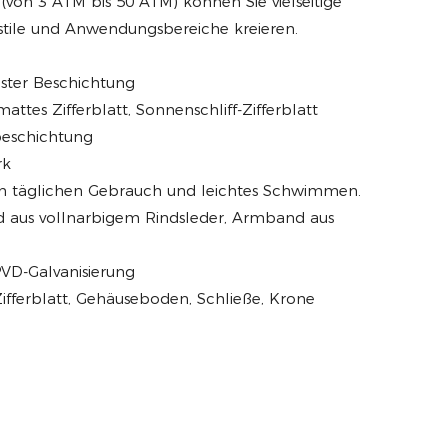
 (von 3 ATM bis 50 ATM) können Sie vielseitige
sstile und Anwendungsbereiche kreieren.
ester Beschichtung
attes Zifferblatt, Sonnenschliff-Zifferblatt
xbeschichtung
rk
den täglichen Gebrauch und leichtes Schwimmen.
 aus vollnarbigem Rindsleder, Armband aus
PVD-Galvanisierung
Zifferblatt, Gehäuseboden, Schließe, Krone