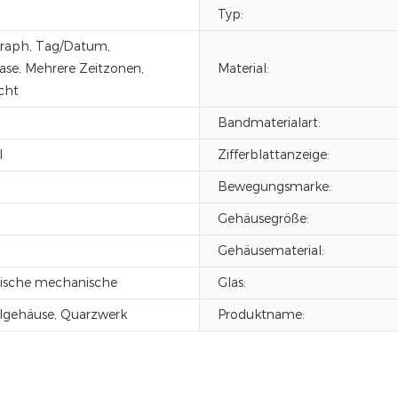
Typ:
raph, Tag/Datum,
se, Mehrere Zeitzonen,
Material:
cht
Bandmaterialart:
l
Zifferblattanzeige:
Bewegungsmarke:
Gehäusegröße:
Gehäusematerial:
ische mechanische
Glas:
lgehäuse, Quarzwerk
Produktname: