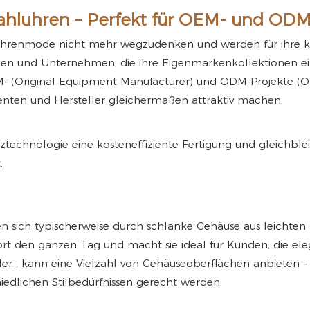
tahluhren – Perfekt für OEM- und O
hrenmode nicht mehr wegzudenken und werden für ihre kla
ken und Unternehmen, die ihre Eigenmarkenkollektionen ei
M- (Original Equipment Manufacturer) und ODM-Projekte (Or
enten und Hersteller gleichermaßen attraktiv machen.
chnologie eine kosteneffiziente Fertigung und gleichbleib
.
sich typischerweise durch schlanke Gehäuse aus leichten M
ort den ganzen Tag und macht sie ideal für Kunden, die el
ler
, kann eine Vielzahl von Gehäuseoberflächen anbieten – p
hiedlichen Stilbedürfnissen gerecht werden.