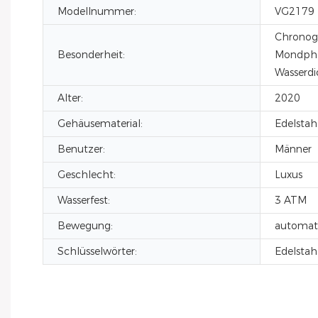
Modellnummer:
VG2179
Chronog
Besonderheit:
Mondpha
Wasserdi
Alter:
2020
Gehäusematerial:
Edelstah
Benutzer:
Männer
Geschlecht:
Luxus
Wasserfest:
3 ATM
Bewegung:
automat
Schlüsselwörter:
Edelstah