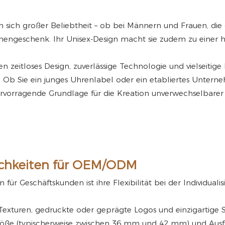
sich großer Beliebtheit – ob bei Männern und Frauen, die d
ngeschenk. Ihr Unisex-Design macht sie zudem zu einer h
 zeitloses Design, zuverlässige Technologie und vielseitige
Ob Sie ein junges Uhrenlabel oder ein etabliertes Unterneh
hervorragende Grundlage für die Kreation unverwechselbar
chkeiten für OEM/ODM
n für Geschäftskunden ist ihre Flexibilität bei der Individ
n, Texturen, gedruckte oder geprägte Logos und einzigartig
röße (typischerweise zwischen 36 mm und 42 mm) und Ausf