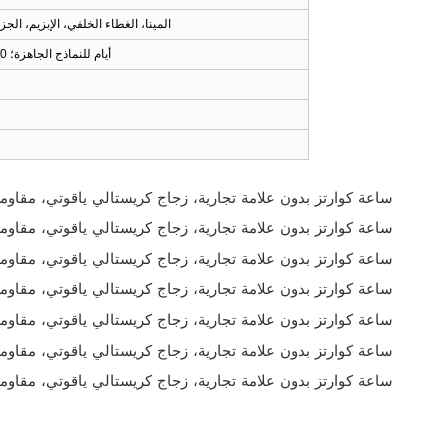
المينا، الغطاء الخلفي، الإبزيم، الجز
5 أيام للنماذج الجاهزة؛ 30 يومًا للنماذج المُخصصة