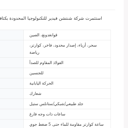
استثمرت شركة شنتشن فيدير للتكنولوجيا المحدودة بكثاف
قوانغدونغ، الصين
سحر، أزياء، إصدار محدود، فاخر، كوارتز،
رياضة
الفولاذ المقاوم للصدأ
للجنسين
الحركة اليابانية
شعارك
جلد طبيعي/شبكي/ستانلس ستيل
ساعات ذات وجه فارغ
ساعة كوارتز مقاومة للماء حتى 5 ضغط جوي