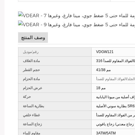
وصف المنتج
VDGW121
رقم/موديل
اوم للصدأ 316L
مادة الغلاف
41/38 مم
حجم القطر
جلد/الفولاذ المقاوم للصدأ
مادة الحزام
18 مم
عرض الحزام
 أصلية من ميوتا اليابانية
حركة
صلية SR626SW
بطارية الساعة
من الفولاذ المقاوم للصدأ
غطاء خلفي
زجاج معدني/ زجاج ياقوتي
زجاج الساعة
3ATM/5ATM
مقاوم للماء