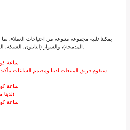
يمكننا تلبية مجموعة متنوعة من احتياجات العملاء، بما 
المدمجة)، والسوار (النايلون، الشبكة، الجلد، البولي يوريثان، السلسلة)، والحركة (الصينية، اليابانية، السويسرية، الحركة الميكانيكية)، وعلبة التغليف الشخصية.
(لدينا مجموعة متنوعة من الحركات للاختيار من بينها، حركة كوارتز/حركة أوتوماتيكية من مختلف البلدان والعلامات التجارية)