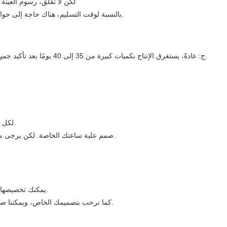
لكن لا تقلق، رسوم العينة 
* بالنسبة لوقت التسليم، هناك حاجة إلى حوالي 30 يومًا للطرازات الموجودة وحوالي 45 يومًا للطرازات الجديدة.
ج: عادةً، يستغرق الإنتاج بكميات كبيرة من 35 إلى 40 يومًا بعد تأكيد جميع التفاصيل. كلما كان طلبك مبكرًا، كلما أسرعنا في وضع خطة الإنتاج.
* التعبئة مجانية، وتعبئتنا المعتادة هي كيس واحد من مادة OPP لكل ساعة.
* صمم علبة ساعتك الخاصة. لكن يرجى ملاحظة أن ذلك سيكلفك رسومًا إضافية. حمّل كتالوج علب الساعات.
يمكنك تخصيصها على المينا، أو الغطاء الخلفي، أو السوار، أو الإبزيم، أو أي مكان آخر.
كما نرحب بتصميمك الخاص، ويمكننا صنع عينات أو إنتاج كميات كبيرة وفقًا للعينات أو التصميمات التي تقدمها.