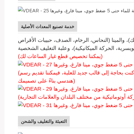
خدمة تصنيع المعدات الأصلية
ئك)، والمينا (النحاس، الرخام، الصدف، حبيبات الأقراص
(يمكننا تخصيص قطع غيار الساعات لك)
(سيقوم فريق المبيعات لدينا ومصمم الساعات بتأكيد التصميم من خلال رسم ثنائي الأبعاد وعرض ثلاثي الأبعاد، وإذا كنت بحاجة إلى قالب جديد للعلبة، فيمكننا تقديم رسم
هندسي بناءً على تصميمك)
التعبئة والتغليف والشحن