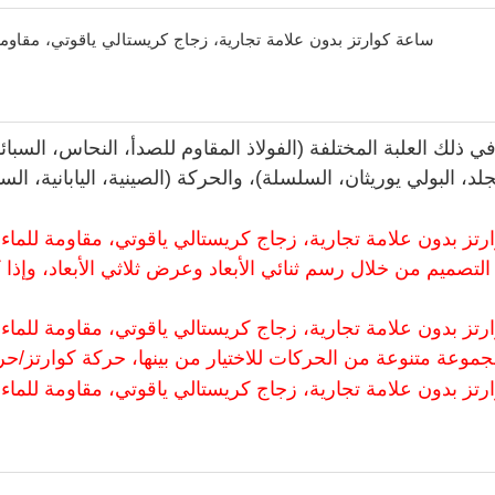
في ذلك العلبة المختلفة (الفولاذ المقاوم للصدأ، النحاس، السبا