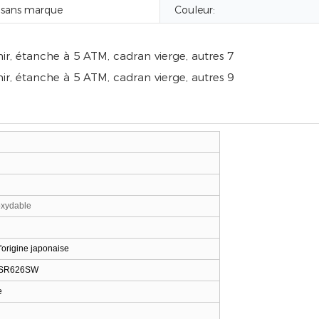
 sans marque
Couleur:
oxydable
origine japonaise
ne SR626SW
e