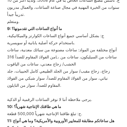
ج: تأسس مصنع الساعات الخاص بنا في عام 2008، ولدينا أكثر من 10
سنوات من الخبرة المهنية في مجال صناعة الساعات، والعمال مدربون
تدريباً جيداً.
ومتعلم.
9: ما أنواع الساعات التي تقدمونها؟
ج: بشكل أساسي جميع أنواع الساعات الكوارتز والميكانيكية،
باستخدام حركة أصلية يابانية أو سويسرية.
أنواع مختلفة من المواد: ساعات مصنوعة من سبائك معدنية، ساعات
من الفولاذ المقاوم للصدأ 316L، ساعات من السيليكون، ساعات من
الخشب/ زجاج معدني، ساعات من الياقوت
زجاج، زجاج مقبب/ سوار من الجلد الطبيعي كامل الحبيبات، جلد
نباتي، سوار من الفولاذ المقاوم للصدأ، سوار شبكي من الفولاذ
المقاوم للصدأ، سوار من النايلون.
يرجى ملاحظة أننا لا نوفر الساعات الرقمية أو الذكية.
10: ما هي طاقتك الإنتاجية شهرياً؟
ج: تبلغ طاقتنا الإنتاجية شهرياً 500,000 قطعة.
11: هل ساعاتكم مطابقة للمعايير الأوروبية والأمريكية؟ وما هي أنواع