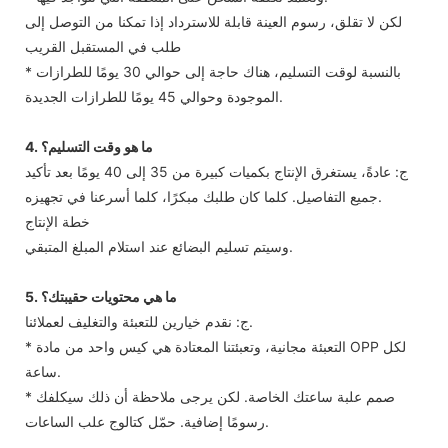
لكن لا تقلق، رسوم العينة قابلة للاسترداد إذا تمكنا من التوصل إلى
طلب في المستقبل القريب
* بالنسبة لوقت التسليم، هناك حاجة إلى حوالي 30 يومًا للطرازات
الموجودة وحوالي 45 يومًا للطرازات الجديدة.
4. ما هو وقت التسليم؟
ج: عادةً، يستغرق الإنتاج بكميات كبيرة من 35 إلى 40 يومًا بعد تأكيد
جميع التفاصيل. كلما كان طلبك مبكرًا، كلما أسرعنا في تجهيزه.
خطة الإنتاج
وسيتم تسليم البضائع عند استلام المبلغ المتبقي.
5. ما هي محتويات حقيبتك؟
ج: نقدم خيارين للتعبئة والتغليف لعملائنا.
* التعبئة مجانية، وتعبئتنا المعتادة هي كيس واحد من مادة OPP لكل
ساعة.
* صمم علبة ساعتك الخاصة. لكن يرجى ملاحظة أن ذلك سيكلفك
رسومًا إضافية. حمّل كتالوج علب الساعات.