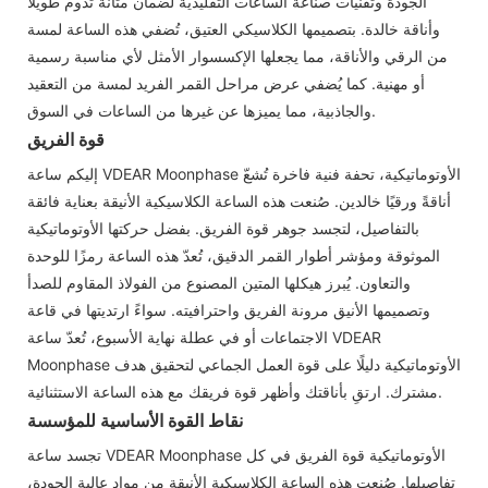
الجودة وتقنيات صناعة الساعات التقليدية لضمان متانة تدوم طويلاً
وأناقة خالدة. بتصميمها الكلاسيكي العتيق، تُضفي هذه الساعة لمسة
من الرقي والأناقة، مما يجعلها الإكسسوار الأمثل لأي مناسبة رسمية
أو مهنية. كما يُضفي عرض مراحل القمر الفريد لمسة من التعقيد
والجاذبية، مما يميزها عن غيرها من الساعات في السوق.
قوة الفريق
إليكم ساعة VDEAR Moonphase الأوتوماتيكية، تحفة فنية فاخرة تُشعّ
أناقةً ورقيًا خالدين. صُنعت هذه الساعة الكلاسيكية الأنيقة بعناية فائقة
بالتفاصيل، لتجسد جوهر قوة الفريق. بفضل حركتها الأوتوماتيكية
الموثوقة ومؤشر أطوار القمر الدقيق، تُعدّ هذه الساعة رمزًا للوحدة
والتعاون. يُبرز هيكلها المتين المصنوع من الفولاذ المقاوم للصدأ
وتصميمها الأنيق مرونة الفريق واحترافيته. سواءً ارتديتها في قاعة
الاجتماعات أو في عطلة نهاية الأسبوع، تُعدّ ساعة VDEAR
Moonphase الأوتوماتيكية دليلًا على قوة العمل الجماعي لتحقيق هدف
مشترك. ارتقِ بأناقتك وأظهر قوة فريقك مع هذه الساعة الاستثنائية.
نقاط القوة الأساسية للمؤسسة
تجسد ساعة VDEAR Moonphase الأوتوماتيكية قوة الفريق في كل
تفاصيلها. صُنعت هذه الساعة الكلاسيكية الأنيقة من مواد عالية الجودة،