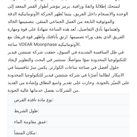
لتمنحك إطلالةً واثقةً وراقية. يرمز مؤشر أطوار القمر المعقد إلى
الوحدة والانسجام داخل الفريق، بينما تُظهر الحركة الأوتوماتيكية الدقة
والموثوقية النابعة من العمل الجماعي المتقن. بتصميمها الخالد
واهتمامها بأدق التفاصيل، تُعد هذه الساعة شهادةً على قوة ومهارة
الفريق الذي يقف وراء تصميمها. ارتقِ بأناقتك وأظهر قوة فريقك مع
ساعة VDEAR Moonphase الأوتوماتيكية.
في ظل المنافسة الشديدة في السوق، حققت شركة شنتشن فيدير
للتكنولوجيا المحدودة نموًا متواصلًا. نستثمر في البحث والتطوير لإيجاد
حلول أفضل في صناعة ساعات الكوارتز. يكمن سرّ تنافسيتنا في
الابتكار. لطالما أصرّنا في شركة شنتشن فيدير للتكنولوجيا المحدودة
على التميّز بالجودة، وحازت على تقدير واسع النطاق وإشادة من العديد
من الشركات بفضل خدماتها عالية الجودة.
نوع مادة نافذة القرص:
طول الشريط:
عمق مقاومة الماء:
مكان المنشأ: