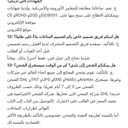
الشهادات التي لديكم؟
ج: نعم، ساعاتنا مطابقة للمعايير الأوروبية والأمريكية. ولدينا شهادات
CE وROHS وSGS وISO9001، ويمكنكم الاطلاع على نسخ منها على
موقعنا الإلكتروني.
موقع إلكتروني.
12: هل لديكم فريق تصميم خاص بكم لتصميم الساعات بناءً على طلبنا؟
ج: بالتأكيد، سيقدم فريق التصميم المحترف لدينا أفضل رسم تصميمي
قبل أخذ العينات أو الطلب.
عندما تحتاج إلى عمل فني، فقط أخبرنا بذلك، مجاناً.
13: هل يمكنكم الشحن إلى بلدي؟ كم من الوقت سيستغرق الشحن؟
ج: بالتأكيد، نقوم بشحن البضائع إلى جميع أنحاء العالم عبر شركات
الشحن DHL وTNT وUPS وEMS وFedEx وAramex وغيرها. يستغرق
الشحن من 3 إلى 7 أيام تقريبًا، وذلك حسب الظروف.
شركة الشحن التي تختارها. شركة الشحن الافتراضية هي DHL (خدمة
التوصيل من الباب إلى الباب). يعتمد السعر في الغالب على اختيارك
النهائي لطرازات الساعات.
أما بالنسبة لطريقة التعبئة والشحن، فسنوصي بالتأكيد بالطريقة الأكثر
اقتصادية بالنسبة لك.