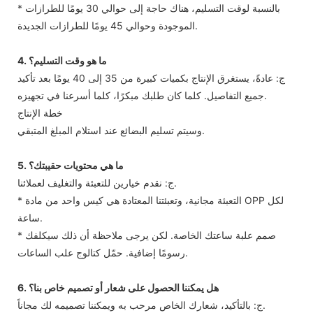
* بالنسبة لوقت التسليم، هناك حاجة إلى حوالي 30 يومًا للطرازات
الموجودة وحوالي 45 يومًا للطرازات الجديدة.
4. ما هو وقت التسليم؟
ج: عادةً، يستغرق الإنتاج بكميات كبيرة من 35 إلى 40 يومًا بعد تأكيد
جميع التفاصيل. كلما كان طلبك مبكرًا، كلما أسرعنا في تجهيزه.
خطة الإنتاج
وسيتم تسليم البضائع عند استلام المبلغ المتبقي.
5. ما هي محتويات حقيبتك؟
ج: نقدم خيارين للتعبئة والتغليف لعملائنا.
* التعبئة مجانية، وتعبئتنا المعتادة هي كيس واحد من مادة OPP لكل
ساعة.
* صمم علبة ساعتك الخاصة. لكن يرجى ملاحظة أن ذلك سيكلفك
رسومًا إضافية. حمّل كتالوج علب الساعات.
6. هل يمكننا الحصول على شعار أو تصميم خاص بنا؟
ج: بالتأكيد، شعارك الخاص مرحب به ويمكننا تصميمه لك مجاناً.