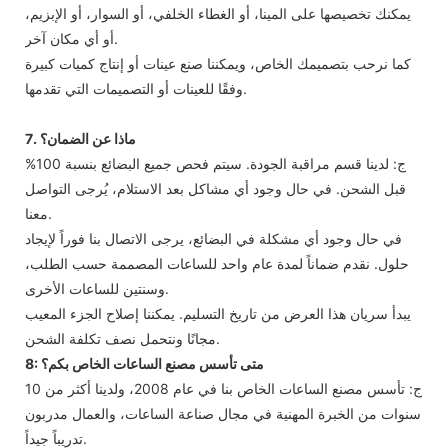
يمكنك تخصيصها على المينا، أو الغطاء الخلفي، أو السوار، أو الإبزيم،
أو أي مكان آخر.
كما نرحب بتصميمك الخاص، ويمكننا صنع عينات أو إنتاج كميات كبيرة
وفقًا للعينات أو التصميمات التي تقدمها.
7. ماذا عن الضمان؟
ج: لدينا قسم مراقبة الجودة. سيتم فحص جميع البضائع بنسبة 100%
قبل الشحن. في حال وجود أي مشاكل بعد الاستلام، يُرجى التواصل
معنا.
في حال وجود أي مشكلة في البضائع، يرجى الاتصال بنا فوراً لإيجاد
حلول. نقدم ضماناً لمدة عام واحد للساعات المصممة حسب الطلب،
وسنتين للساعات الأخرى.
يبدأ سريان هذا العرض من تاريخ التسليم. يمكننا إصلاح الجزء المعيب
مجانًا ونتحمل نصف تكلفة الشحن.
8: متى تأسس مصنع الساعات الخاص بكم؟
ج: تأسس مصنع الساعات الخاص بنا في عام 2008، ولدينا أكثر من 10
سنوات من الخبرة المهنية في مجال صناعة الساعات، والعمال مدربون
تدريباً جيداً.