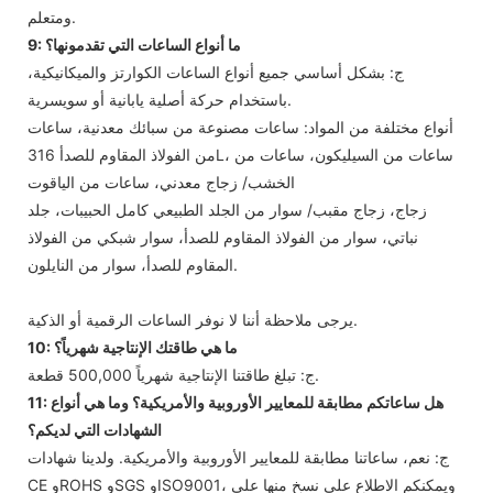
ومتعلم.
9: ما أنواع الساعات التي تقدمونها؟
ج: بشكل أساسي جميع أنواع الساعات الكوارتز والميكانيكية،
باستخدام حركة أصلية يابانية أو سويسرية.
أنواع مختلفة من المواد: ساعات مصنوعة من سبائك معدنية، ساعات
من الفولاذ المقاوم للصدأ 316L، ساعات من السيليكون، ساعات من
الخشب/ زجاج معدني، ساعات من الياقوت
زجاج، زجاج مقبب/ سوار من الجلد الطبيعي كامل الحبيبات، جلد
نباتي، سوار من الفولاذ المقاوم للصدأ، سوار شبكي من الفولاذ
المقاوم للصدأ، سوار من النايلون.
يرجى ملاحظة أننا لا نوفر الساعات الرقمية أو الذكية.
10: ما هي طاقتك الإنتاجية شهرياً؟
ج: تبلغ طاقتنا الإنتاجية شهرياً 500,000 قطعة.
11: هل ساعاتكم مطابقة للمعايير الأوروبية والأمريكية؟ وما هي أنواع
الشهادات التي لديكم؟
ج: نعم، ساعاتنا مطابقة للمعايير الأوروبية والأمريكية. ولدينا شهادات
CE وROHS وSGS وISO9001، ويمكنكم الاطلاع على نسخ منها على