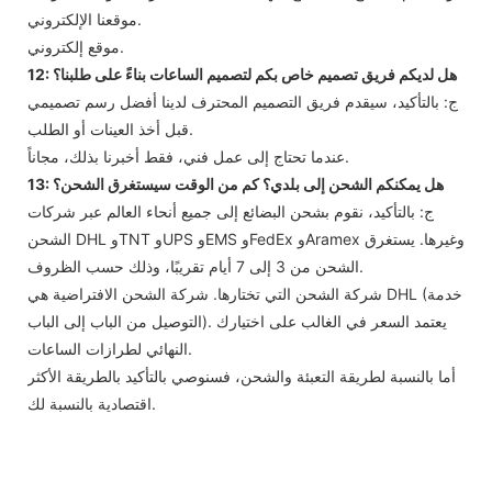
موقعنا الإلكتروني.
موقع إلكتروني.
12: هل لديكم فريق تصميم خاص بكم لتصميم الساعات بناءً على طلبنا؟
ج: بالتأكيد، سيقدم فريق التصميم المحترف لدينا أفضل رسم تصميمي
قبل أخذ العينات أو الطلب.
عندما تحتاج إلى عمل فني، فقط أخبرنا بذلك، مجاناً.
13: هل يمكنكم الشحن إلى بلدي؟ كم من الوقت سيستغرق الشحن؟
ج: بالتأكيد، نقوم بشحن البضائع إلى جميع أنحاء العالم عبر شركات
الشحن DHL وTNT وUPS وEMS وFedEx وAramex وغيرها. يستغرق
الشحن من 3 إلى 7 أيام تقريبًا، وذلك حسب الظروف.
شركة الشحن التي تختارها. شركة الشحن الافتراضية هي DHL (خدمة
التوصيل من الباب إلى الباب). يعتمد السعر في الغالب على اختيارك
النهائي لطرازات الساعات.
أما بالنسبة لطريقة التعبئة والشحن، فسنوصي بالتأكيد بالطريقة الأكثر
اقتصادية بالنسبة لك.