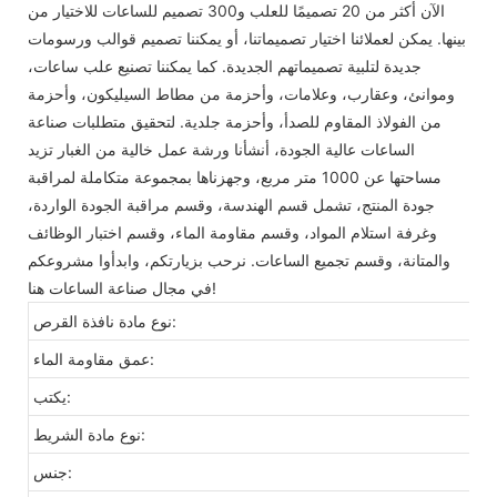
الآن أكثر من 20 تصميمًا للعلب و300 تصميم للساعات للاختيار من
بينها. يمكن لعملائنا اختيار تصميماتنا، أو يمكننا تصميم قوالب ورسومات
جديدة لتلبية تصميماتهم الجديدة. كما يمكننا تصنيع علب ساعات،
وموانئ، وعقارب، وعلامات، وأحزمة من مطاط السيليكون، وأحزمة
من الفولاذ المقاوم للصدأ، وأحزمة جلدية. لتحقيق متطلبات صناعة
الساعات عالية الجودة، أنشأنا ورشة عمل خالية من الغبار تزيد
مساحتها عن 1000 متر مربع، وجهزناها بمجموعة متكاملة لمراقبة
جودة المنتج، تشمل قسم الهندسة، وقسم مراقبة الجودة الواردة،
وغرفة استلام المواد، وقسم مقاومة الماء، وقسم اختبار الوظائف
والمتانة، وقسم تجميع الساعات. نرحب بزيارتكم، وابدأوا مشروعكم
في مجال صناعة الساعات هنا!
نوع مادة نافذة القرص:
عمق مقاومة الماء:
يكتب:
نوع مادة الشريط:
جنس: