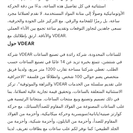
استثنائية في كل تفاصيل هذه الساعة، بدءًا من دقة الحركة
الأوتوماتيكية وصولًا إلى متانة المواد المستخدمة. لا نقدم لعملائنا مجرد
ساعة، بل رمزًا للفخامة والرقي. مع التركيز على الجودة والحرفية،
نسعى جاهدين لتجاوز التوقعات وتقديم ساعة تجمع بين الأداء العملي
والأناقة. ارتقِ بإطلالتك مع VDEAR.
حول VDEAR
شركة VDEAR للساعات المحدودة، شركة رائدة في تصنيع الساعات
في شنتشن، تتمتع بخبرة تزيد عن 14 عامًا في تصنيع الساعات حسب
الطلب. تغطي شركتنا مساحة تقارب 1200 متر مربع، ولدينا فريق
متخصص يضم حوالي 100 شخص. وانطلاقًا من فلسفة "الاحترافية
والنزاهة والموثوقية"، تركز VDEAR على تقديم سلسلة من الخدمات
الاستثنائية المتعلقة بالساعات، وتحقيق قيمة تجارية عالية لعملائنا، بما
في ذلك تصميم وتصنيع وبيع منتجات الساعات. منتجاتنا الرئيسية هي
علب الساعات المصنوعة من الفولاذ المقاوم للصدأ/السبائك، مع حركة
كوارتز صينية/يابانية/سويسرية وحركة ميكانيكية، وأحزمة من الفولاذ
المقاوم للصدأ، وأحزمة من النايلون، وأحزمة شبكية، وأحزمة من
الجلد الطبيعي؛ كما نوفر لكم علب ساعات مع بطاقات تعريف. لدينا