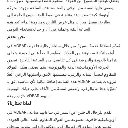
بفضل هيكلها المصنوع من الفولاذ المقاوم للصدأ وتصميمها الأنيق، مما
يضفي عليها لمسة من الرقي والفخامة. هذه الساعة مزودة بحركة
أوتوماتيكية تضمن دقة متناهية في ضبط الوقت دون الحاجة إلى
بطارية. بفضل ميزات مثل عرض التاريخ ومقاومة الماء، تُعد هذه
الساعة أنيقة وعملية في آن واحد للاستخدام اليومي.
نحن نخدم
في VDEAR، نُقدّم لعملائنا خدمةً متميزةً من خلال ساعة رجالية فاخرة
أوتوماتيكية مصنوعة من الفولاذ المقاوم للصدأ عالي الجودة. يتجلى
التزامنا بالجودة والحرفية في كل تفاصيل هذه الساعة الفاخرة. تضمن
الحركة الأوتوماتيكية الدقة والموثوقية، بينما يضفي هيكل الفولاذ
المقاوم للصدأ المتانة والرقي. بتصميمها الأنيق وأسلوبها الراقي، تُعدّ
هذه الساعة إضافةً مثاليةً لأي مناسبة. ثق بـ VDEAR لتزويدك بساعة
تُشعّ بالفخامة والرقي، وتُضفي لمسةً من الأناقة على حياتك اليومية.
جرّب روعة VDEAR اليوم.
لماذا تختارنا؟
في VDEAR، نقدم للرجال الباحثين عن التميز في ساعاتهم ساعة
أوتوماتيكية فاخرة. مصنوعة من الفولاذ المقاوم للصدأ عالي الجودة،
تُجسد هذه الساعة الأناقة والرقي. ينعكس التزامنا بتقديم منتجات