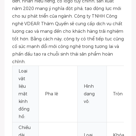
đen, nhãn hiệu riêng, có logo tùy chỉnh, sản xuất
năm 2020 mang ý nghĩa đột phá, tạo động lực mới
cho sự phát triển của ngành. Công ty TNHH Công
nghệ VDEAR Thâm Quyến sẽ cung cấp dịch vụ chất
lượng cao và mang đến cho khách hàng trải nghiệm
tốt hơn. Bằng cách này, công ty có thể tiếp tục củng
cố sức mạnh đổi mới công nghệ trong tương lai và
phấn đấu tạo ra chuỗi sinh thái sản phẩm hoàn
chỉnh.
Loại
vật
liệu
Hình
mặt
Pha lê
dạng
Tròn
kính
vỏ:
đồng
hồ:
Chiều
dài
Loại
Khóa