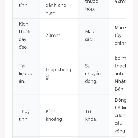
thước
42mm
tính:
dành cho
hộp:
nam
Kích
Màu sắc
thước
Màu
20mm
tùy
dây
sắc:
chỉnh
đeo:
bộ máy
Tài
Sự
thạch
thép không
liệu vụ
chuyển
anh
gỉ
án:
động:
Nhật
Bản
Đồng
hồ kim
Thủy
Kính
Từ
cương
tinh:
khoáng
khóa:
cầu
vồng