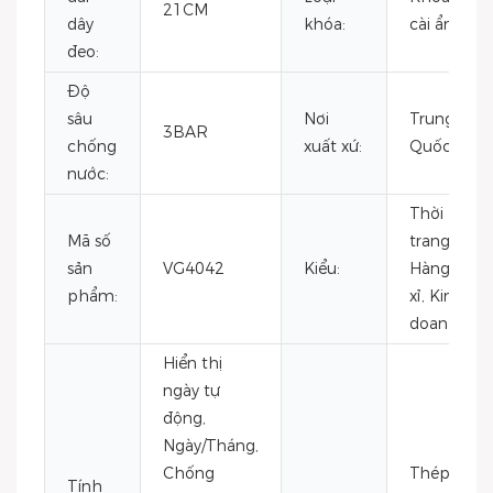
21CM
dây
khóa:
cài ẩn
đeo:
Độ
sâu
Nơi
Trung
3BAR
chống
xuất xứ:
Quốc
nước:
Thời
Mã số
trang,
sản
VG4042
Kiểu:
Hàng xa
phẩm:
xỉ, Kinh
doanh
Hiển thị
ngày tự
động,
Ngày/Tháng,
Chống
Thép
Tính