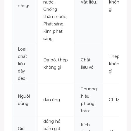
nước,
Vật liệu:
không
năng:
Chống
gỉ
thấm nước,
Phát sáng,
Kim phát
sáng
Loại
chất
Thép
Da bò, thép
Chất
liệu
không
không gỉ
liệu vỏ:
dây
gỉ
đeo:
Thương
Người
hiệu
đàn ông
CITIZEN
dùng:
phong
trào:
đồng hồ
Kích
Giới
bấm giờ