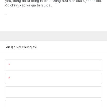
yêu, đồng hồ tự động là biểu tượng hữu hình của sự khéo léo,
độ chính xác và giá trị lâu dài.
.
Liên lạc với chúng tôi
Tên
E-Mail
Điện Thoại/WhatsApp
Tên Công Ty