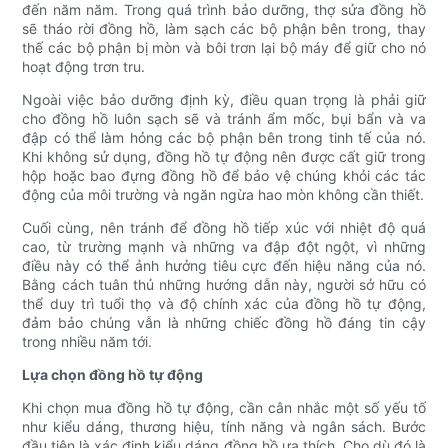
đến năm năm. Trong quá trình bảo dưỡng, thợ sửa đồng hồ
sẽ tháo rời đồng hồ, làm sạch các bộ phận bên trong, thay
thế các bộ phận bị mòn và bôi trơn lại bộ máy để giữ cho nó
hoạt động trơn tru.
Ngoài việc bảo dưỡng định kỳ, điều quan trọng là phải giữ
cho đồng hồ luôn sạch sẽ và tránh ẩm mốc, bụi bẩn và va
đập có thể làm hỏng các bộ phận bên trong tinh tế của nó.
Khi không sử dụng, đồng hồ tự động nên được cất giữ trong
hộp hoặc bao đựng đồng hồ để bảo vệ chúng khỏi các tác
động của môi trường và ngăn ngừa hao mòn không cần thiết.
Cuối cùng, nên tránh để đồng hồ tiếp xúc với nhiệt độ quá
cao, từ trường mạnh và những va đập đột ngột, vì những
điều này có thể ảnh hưởng tiêu cực đến hiệu năng của nó.
Bằng cách tuân thủ những hướng dẫn này, người sở hữu có
thể duy trì tuổi thọ và độ chính xác của đồng hồ tự động,
đảm bảo chúng vẫn là những chiếc đồng hồ đáng tin cậy
trong nhiều năm tới.
Lựa chọn đồng hồ tự động
Khi chọn mua đồng hồ tự động, cần cân nhắc một số yếu tố
như kiểu dáng, thương hiệu, tính năng và ngân sách. Bước
đầu tiên là xác định kiểu dáng đồng hồ ưa thích. Cho dù đó là