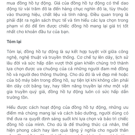
mua đồng hồ tự động. Giá của đồng hồ tự động có thể dao
động từ vài trăm đô la đến hàng chục nghìn đô la, tùy thuộc
vào thương hiệu, chất liệu và tính năng. Điều quan trọng là
phải đặt ra ngân sách thực tế và tìm hiểu các lựa chọn trong
phạm vi đó để tìm được chiếc đồng hồ mang lại giá trị tốt
nhất cho khoản đầu tư của bạn.
Tóm lại
Tóm lại, đồng hồ tự động là sự kết hợp tuyệt vời giữa công
nghệ, nghệ thuật và truyền thống. Cơ chế tự lên dây, lịch sử
lâu đời và sức hấp dẫn vượt thời gian khiến chúng trở thành
lựa chọn được ưa chuộng của cả những người đam mê đồng
hồ và người đeo thông thường. Cho dù đó là vẻ đẹp mê hoặc
của bộ máy bên trong đồng hồ, sự tiện lợi khi không cần phải
lên dây cót bằng tay, hay tiềm năng truyền lại như một vật
gia truyền quý giá, đồng hồ tự động luôn có sức hấp dẫn
trường tồn.
Hiểu được cách hoạt động của đồng hồ tự động, những ưu
điểm mà chúng mang lại và cách bảo dưỡng, người dùng có
thể đưa ra quyết định sáng suốt khi lựa chọn và bảo trì chiếc
đồng hồ của mình. Cho dù là để thưởng thức cá nhân, thể
hiện phong cách hay làm quà tặng ý nghĩa cho người thân