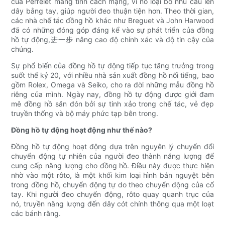
của Perrelet mang tính cách mạng, vì nó loại bỏ nhu cầu lên
dây bằng tay, giúp người đeo thuận tiện hơn. Theo thời gian,
các nhà chế tác đồng hồ khác như Breguet và John Harwood
đã có những đóng góp đáng kể vào sự phát triển của đồng
hồ tự động,进一步 nâng cao độ chính xác và độ tin cậy của
chúng.
Sự phổ biến của đồng hồ tự động tiếp tục tăng trưởng trong
suốt thế kỷ 20, với nhiều nhà sản xuất đồng hồ nổi tiếng, bao
gồm Rolex, Omega và Seiko, cho ra đời những mẫu đồng hồ
riêng của mình. Ngày nay, đồng hồ tự động được giới đam
mê đồng hồ săn đón bởi sự tinh xảo trong chế tác, vẻ đẹp
truyền thống và bộ máy phức tạp bên trong.
Đồng hồ tự động hoạt động như thế nào?
Đồng hồ tự động hoạt động dựa trên nguyên lý chuyển đổi
chuyển động tự nhiên của người đeo thành năng lượng để
cung cấp năng lượng cho đồng hồ. Điều này được thực hiện
nhờ vào một rôto, là một khối kim loại hình bán nguyệt bên
trong đồng hồ, chuyển động tự do theo chuyển động của cổ
tay. Khi người đeo chuyển động, rôto quay quanh trục của
nó, truyền năng lượng đến dây cót chính thông qua một loạt
các bánh răng.