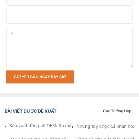
Tải Lên Các Yêu Cầu Của Bạn
Nội Dung
GỬI YÊU CẦU NGAY BÂY GIỜ
BÀI VIẾT ĐƯỢC ĐỀ XUẤT
Các Trường Hợp
Sản xuất đồng hồ OEM: Ra mắt thương hiệu của bạn trong 12 t
Những tùy chọn cá nhân hóa n