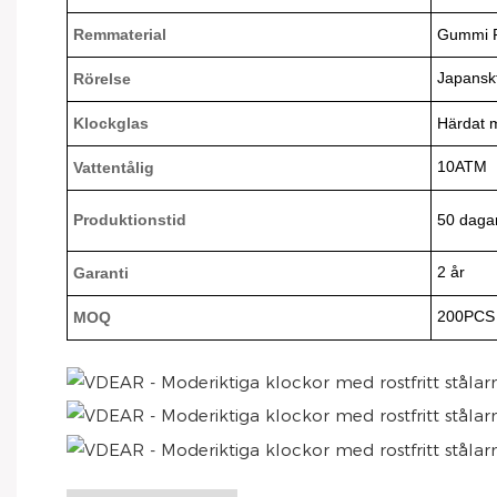
Remmaterial
Gummi Ro
Japanskt
Rörelse
Klockglas
Härdat m
10ATM
Vattentålig
Produktionstid
50 daga
2 år
Garanti
200PCS
MOQ