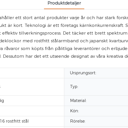
Produktdetaljer
ller ett stort antal produkter varje år och har stark forsk
ukt är kort. Teknologi är ett företags kärnkonkurrenskraft. 
et effektiv tillverkningsprocess. Det täcker ett brett spekt
eklockor med rostfritt stålarmband och japanskt kvartsurve
 råvaror som köpts från pålitliga leverantörer och erbjuder
ssutom har det ett utseende designat av våra kreativa desig
Ursprungsort:
s
Typ:
lig
Material:
Kön:
16 rostfritt stål
Rörelse: