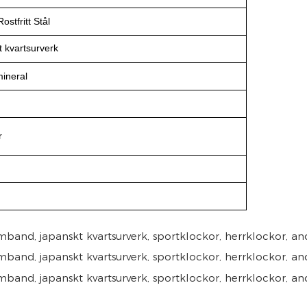
stfritt Stål
 kvartsurverk
ineral
r