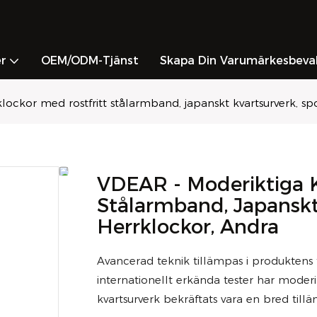
r
OEM/ODM-Tjänst
Skapa Din Varumärkesbeva
ockor med rostfritt stålarmband, japanskt kvartsurverk, sp
VDEAR - Moderiktiga K
Stålarmband, Japanskt 
Herrklockor, Andra
Avancerad teknik tillämpas i produktens t
internationellt erkända tester har moder
kvartsurverk bekräftats vara en bred ti