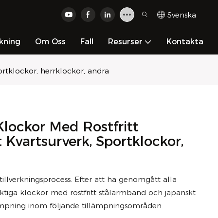
Svenska
kning
Om Oss
Fall
Resurser
Kontakta
ortklockor, herrklockor, andra
lockor Med Rostfritt
Kvartsurverk, Sportklockor,
illverkningsprocess. Efter att ha genomgått alla
iktiga klockor med rostfritt stålarmband och japanskt
llämpning inom följande tillämpningsområden.