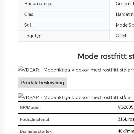
Bandmaterial:
Gummi Ro
Glas:
Härdat m
Stil:
Mode Sp
Logotyp:
OEM
Mode rostfritt 
Produktbeskrivning
VG2005
NR/Modell
316L rost
Fodralmaterial
40x7m
Diameterstorlek