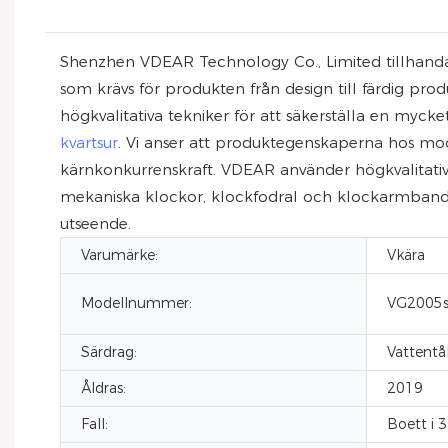
Shenzhen VDEAR Technology Co., Limited tillhandahå
som krävs för produkten från design till färdig prod
högkvalitativa tekniker för att säkerställa en myck
kvartsur
. Vi anser att produktegenskaperna hos mod
kärnkonkurrenskraft. VDEAR använder högkvalitativa
mekaniska klockor, klockfodral och klockarmband. De
utseende.
Varumärke:
Vkära
Modellnummer:
VG2005
Särdrag:
Vattentå
Åldras:
2019
Fall:
Boett i 3