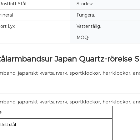
stfritt Stål
Storlek:
ineral
Fungera:
ort Lyx
Vattentålig:
MOQ:
stålarmbandsur Japan Quartz-rörelse S
s
fritt stål
m