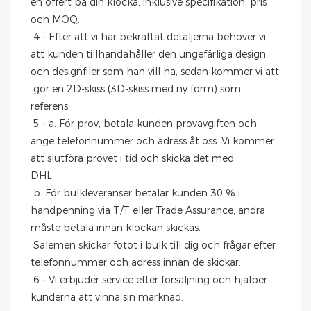
en offert på din klocka, inklusive specifikation, pris 
och MOQ.
 4 - Efter att vi har bekräftat detaljerna behöver vi 
att kunden tillhandahåller den ungefärliga design 
och designfiler som han vill ha, sedan kommer vi att
 gör en 2D-skiss (3D-skiss med ny form) som 
referens.
 5 - a. För prov, betala kunden provavgiften och 
ange telefonnummer och adress åt oss. Vi kommer 
att slutföra provet i tid och skicka det med
DHL.
 b. För bulkleveranser betalar kunden 30 % i 
handpenning via T/T eller Trade Assurance, andra 
måste betala innan klockan skickas.
 Salemen skickar fotot i bulk till dig och frågar efter 
telefonnummer och adress innan de skickar.
 6 - Vi erbjuder service efter försäljning och hjälper 
kunderna att vinna sin marknad.