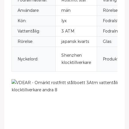
Fodralmaterial:
Rostfritt stål
Visning av urt
Användare:
män
Rörelsemärke
Kön:
lyx
Fodralstorlek
Vattentålig:
3 ATM
Fodralmateria
Rörelse:
japansk kvarts
Glas:
Shenzhen
Nyckelord:
Produktnamn
klocktillverkare