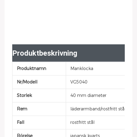
Produktbeskrivning
Produktnamn
Manklocka
Nr/Modell
VG5040
Storlek
40 mm diameter
Rem
läderarmband/rostfritt stål
Fall
rostfritt stål
Rörelse
japansk kvarts