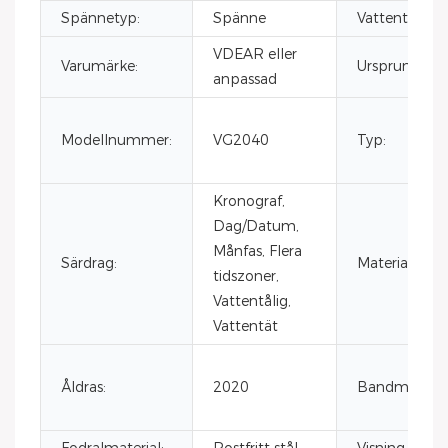
Spännetyp:
Spänne
Vattentålighe
VDEAR eller
Varumärke:
Ursprungsort
anpassad
Modellnummer:
VG2040
Typ:
Kronograf,
Dag/Datum,
Månfas, Flera
Särdrag:
Material:
tidszoner,
Vattentålig,
Vattentät
Åldras:
2020
Bandmaterial