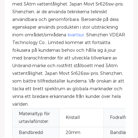
med 3Atm vattentålighet, Japan Movt Sr626sw-pris,
Shenzhen, är de använda teknikerna tekniskt
användbara och genomförbara. Beroende på dess
egenskaper används produkten i stor utsträckning
inom området/områdena
kvartsur
. Shenzhen VDEAR
Technology Co., Limited kommer att fortsätta
fokusera på kundernas behov och hålla sig à jour
med branschtrender för att utveckla tillverkare av
Unbrand-märke och rostfritt stålboett med 3Atm
vattentålighet, Japan Movt Sr626sw-pris, Shenzhen,
som bättre tillfredsställer kunderna. Vår önskan är att
täcka ett brett spektrum av globala marknader och
vinna ett bredare erkännande från kunder över hela
världen.
Materialtyp för
Kristall
Fodralform:
urtavlafönster:
Bandbredd:
20mm
Bandlängd: