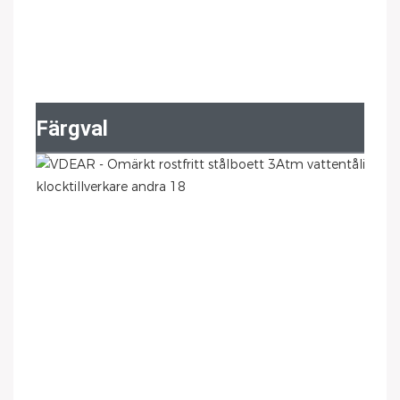
Färgval