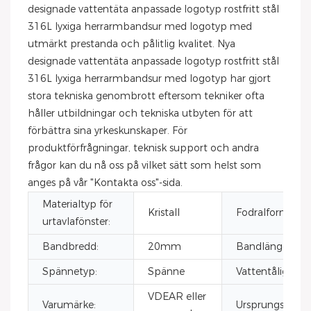
designade vattentäta anpassade logotyp rostfritt stål
316L lyxiga herrarmbandsur med logotyp med
utmärkt prestanda och pålitlig kvalitet. Nya
designade vattentäta anpassade logotyp rostfritt stål
316L lyxiga herrarmbandsur med logotyp har gjort
stora tekniska genombrott eftersom tekniker ofta
håller utbildningar och tekniska utbyten för att
förbättra sina yrkeskunskaper. För
produktförfrågningar, teknisk support och andra
frågor kan du nå oss på vilket sätt som helst som
anges på vår "Kontakta oss"-sida.
Materialtyp för
Kristall
Fodralform:
urtavlafönster:
Bandbredd:
20mm
Bandlängd:
Spännetyp:
Spänne
Vattentålighets
VDEAR eller
Varumärke:
Ursprungsort: