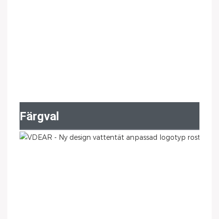
Färgval