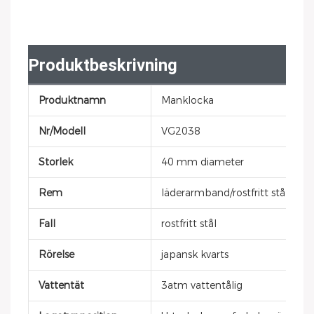
Produktbeskrivning
Produktnamn
Manklocka
Nr/Modell
VG2038
Storlek
40 mm diameter
Rem
läderarmband/rostfritt stål/silik
Fall
rostfritt stål
Rörelse
japansk kvarts
Vattentät
3atm vattentålig