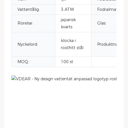
Vattentålig:
3 ATM
Fodralmaterial:
japansk
Rörelse:
Glas:
kvarts
klocka i
Nyckelord:
Produktnamn:
rostfritt stål
MOQ:
100 st