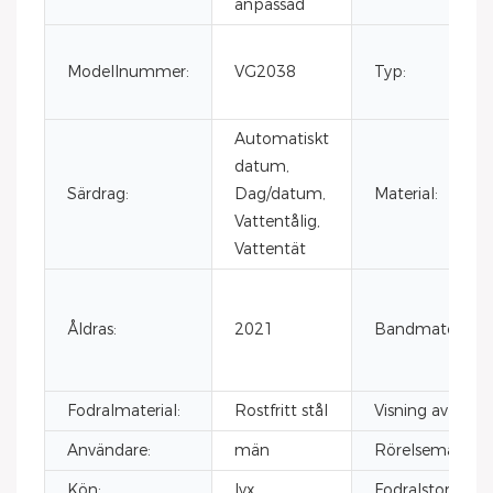
anpassad
Modellnummer:
VG2038
Typ:
Automatiskt
datum,
Särdrag:
Dag/datum,
Material:
Vattentålig,
Vattentät
Åldras:
2021
Bandmaterialty
Fodralmaterial:
Rostfritt stål
Visning av urtav
Användare:
män
Rörelsemärke:
Kön:
lyx
Fodralstorlek: