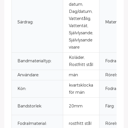
datum,
Dag/datum,
Vattentålig,
Särdrag:
Material:
Vattentät,
Självlysande,
Självlysande
visare
Koläder,
Bandmaterialtyp:
Fodralmater
Rostfritt stål
Användare:
män
Rörelsemär
kvartsklocka
Kön:
Fodralstorle
för män
Bandstorlek:
20mm
Färg:
Fodralmaterial:
rostfritt stål
Rörelse: