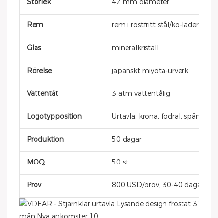
Storlek
42 mm diameter
Rem
rem i rostfritt stål/ko-läder
Glas
mineralkristall
Rörelse
japanskt miyota-urverk
Vattentät
3 atm vattentålig
Logotypposition
Urtavla, krona, fodral, spänne, 
Produktion
50 dagar
MOQ
50 st
Prov
800 USD/prov, 30-40 dagar