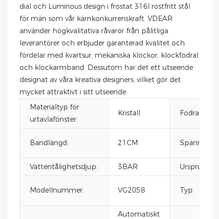
dial och Luminous design i frostat 316l rostfritt stål
för män som vår kärnkonkurrenskraft. VDEAR
använder högkvalitativa råvaror från pålitliga
leverantörer och erbjuder garanterad kvalitet och
fördelar med kvartsur, mekaniska klockor, klockfodral
och klockarmband. Dessutom har det ett utseende
designat av våra kreativa designers, vilket gör det
mycket attraktivt i sitt utseende.
Materialtyp för
Kristall
Fodralform:
urtavlafönster:
Bandlängd:
21CM
Spännetyp:
Vattentålighetsdjup:
3BAR
Ursprungsor
Modellnummer:
VG2058
Typ:
Automatiskt