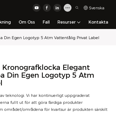
Svenska
kning
Om Oss
Fall
Resurser
Kontakta
Din Egen Logotyp 5 Atm Vattentålig Privat Label
Kronografklocka Elegant
pa Din Egen Logotyp 5 Atm
l
av teknologi. Vi har kontinuerligt uppgraderat
erna fullt ut för att göra färdiga produkter
nom området/områdena för kvartsur är produkten särskilt