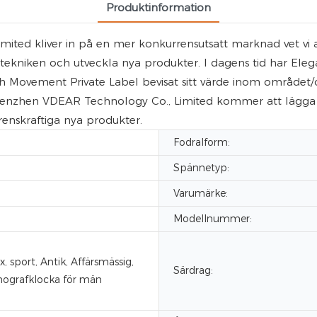
Produktinformation
ted kliver in på en mer konkurrensutsatt marknad vet vi att
tra tekniken och utveckla nya produkter. I dagens tid har 
 Movement Private Label bevisat sitt värde inom område
henzhen VDEAR Technology Co., Limited kommer att lägga stör
renskraftiga nya produkter.
Fodralform:
Spännetyp:
Varumärke:
Modellnummer:
, sport, Antik, Affärsmässig,
Särdrag:
onografklocka för män