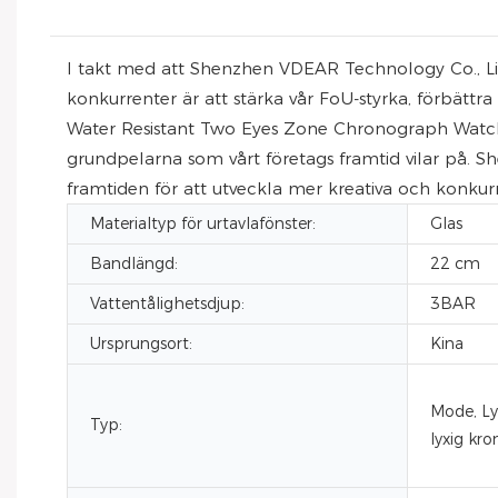
I takt med att Shenzhen VDEAR Technology Co., Limi
konkurrenter är att stärka vår FoU-styrka, förbät
Water Resistant Two Eyes Zone Chronograph Watch
grundpelarna som vårt företags framtid vilar på. S
framtiden för att utveckla mer kreativa och konkur
Materialtyp för urtavlafönster:
Glas
Bandlängd:
22 cm
Vattentålighetsdjup:
3BAR
Ursprungsort:
Kina
Mode, Lyx
Typ:
lyxig kr