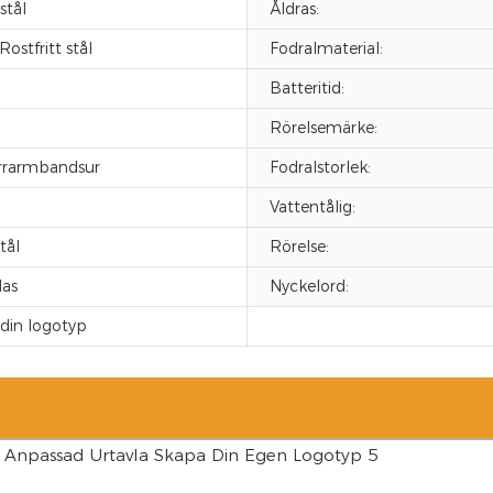
stål
Åldras:
Rostfritt stål
Fodralmaterial:
Batteritid:
Rörelsemärke:
errarmbandsur
Fodralstorlek:
Vattentålig:
stål
Rörelse:
las
Nyckelord:
din logotyp