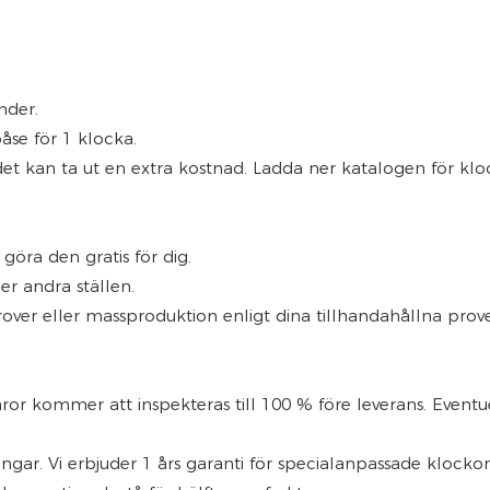
nder.
åse för 1 klocka.
et kan ta ut en extra kostnad. Ladda ner katalogen för klo
göra den gratis för dig.
er andra ställen.
ver eller massproduktion enligt dina tillhandahållna prover
 varor kommer att inspekteras till 100 % före leverans. Eve
ngar. Vi erbjuder 1 års garanti för specialanpassade klockor