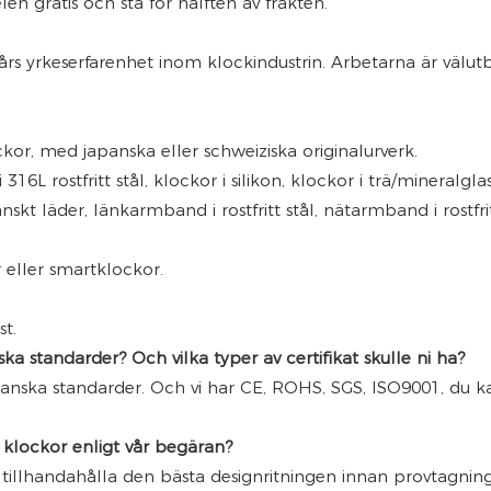
en gratis och stå för hälften av frakten.
rs yrkeserfarenhet inom klockindustrin. Arbetarna är välutb
ckor, med japanska eller schweiziska originalurverk.
16L rostfritt stål, klockor i silikon, klockor i trä/mineralglas,
nskt läder, länkarmband i rostfritt stål, nätarmband i rostfr
r eller smartklockor.
t.
a standarder? Och vilka typer av certifikat skulle ni ha?
ikanska standarder. Och vi har CE, ROHS, SGS, ISO9001, du 
a klockor enligt vår begäran?
 tillhandahålla den bästa designritningen innan provtagning 