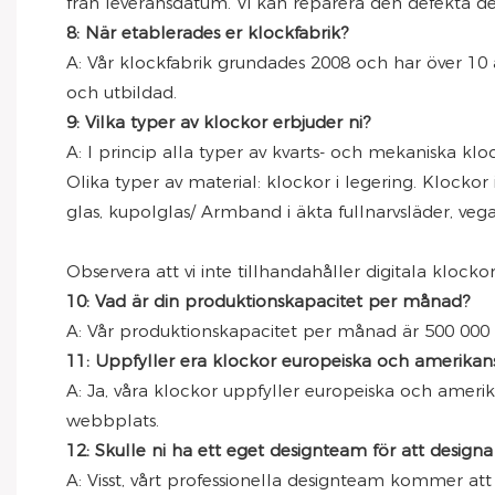
från leveransdatum. Vi kan reparera den defekta del
8: När etablerades er klockfabrik?
A: Vår klockfabrik grundades 2008 och har över 10 å
och utbildad.
9: Vilka typer av klockor erbjuder ni?
A: I princip alla typer av kvarts- och mekaniska klo
Olika typer av material: klockor i legering. Klockor i 3
glas, kupolglas/ Armband i äkta fullnarvsläder, vega
Observera att vi inte tillhandahåller digitala klocko
10: Vad är din produktionskapacitet per månad?
A: Vår produktionskapacitet per månad är 500 000 s
11: Uppfyller era klockor europeiska och amerikansk
A: Ja, våra klockor uppfyller europeiska och amer
webbplats.
12: Skulle ni ha ett eget designteam för att design
A: Visst, vårt professionella designteam kommer att