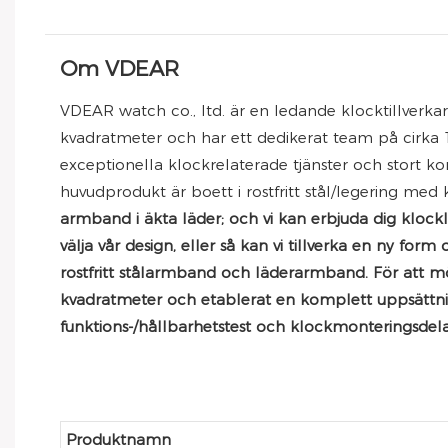
Om VDEAR
VDEAR watch co., ltd. är en ledande klocktillverka
kvadratmeter och har ett dedikerat team på cirka 100
exceptionella klockrelaterade tjänster och stort kom
huvudprodukt är boett i rostfritt stål/legering med 
armband i äkta läder; och vi kan erbjuda dig klock
välja vår design, eller så kan vi tillverka en ny for
rostfritt stålarmband och läderarmband. För att mö
kvadratmeter och etablerat en komplett uppsättning
funktions-/hållbarhetstest och klockmonteringsdel
Produktnamn