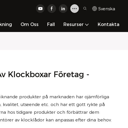
Svenska
kning
Om Oss
Fall
Resurser
Kontakta
Av Klockboxar Företag -
 liknande produkter på marknaden har ojämförliga
 kvalitet, utseende etc. och har ett gott rykte på
a hos tidigare produkter och förbättrar dem
rantörer av klocklådor kan anpassas efter dina behov.