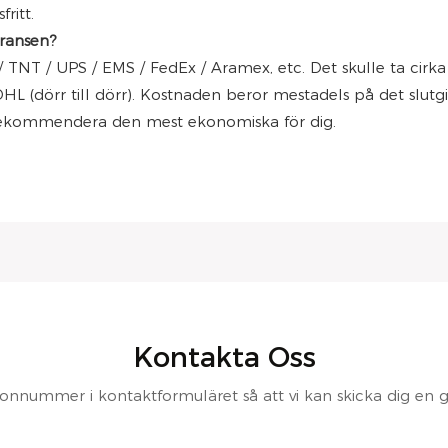
ritt.
eransen?
L / TNT / UPS / EMS / FedEx / Aramex, etc. Det skulle ta cir
DHL (dörr till dörr). Kostnaden beror mestadels på det slutg
 rekommendera den mest ekonomiska för dig.
Kontakta Oss
fonnummer i kontaktformuläret så att vi kan skicka dig en gra