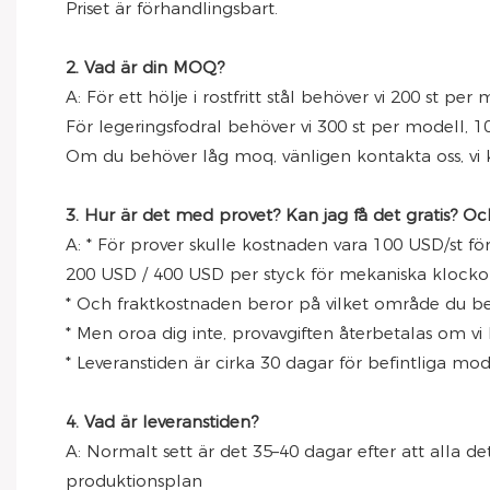
Priset är förhandlingsbart.
2. Vad är din MOQ?
A: För ett hölje i rostfritt stål behöver vi 200 st per 
För legeringsfodral behöver vi 300 st per modell, 10
Om du behöver låg moq, vänligen kontakta oss, vi 
3. Hur är det med provet? Kan jag få det gratis? Oc
A: * För prover skulle kostnaden vara 100 USD/st för
200 USD / 400 USD per styck för mekaniska klocko
* Och fraktkostnaden beror på vilket område du bef
* Men oroa dig inte, provavgiften återbetalas om vi
* Leveranstiden är cirka 30 dagar för befintliga mo
4. Vad är leveranstiden?
A: Normalt sett är det 35–40 dagar efter att alla det
produktionsplan