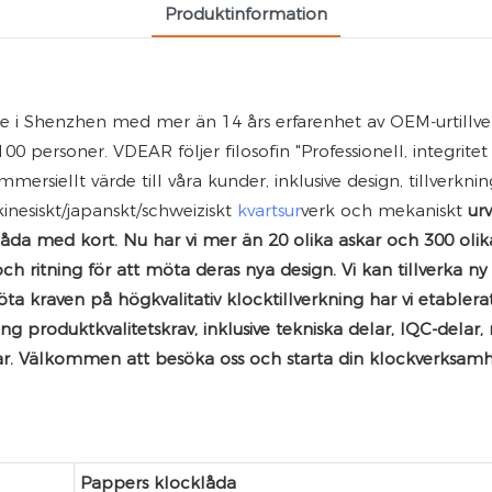
Produktinformation
re i Shenzhen med mer än 14 års erfarenhet av OEM-urtillver
 personer. VDEAR följer filosofin "Professionell, integritet 
mersiellt värde till våra kunder, inklusive design, tillverkni
kinesiskt/japanskt/schweiziskt
kvartsur
verk och mekaniskt
ur
låda med kort. Nu har vi mer än 20 olika askar och 300 olik
m och ritning för att möta deras nya design. Vi kan tillverka n
ta kraven på högkvalitativ klocktillverkning har vi etable
 produktkvalitetskrav, inklusive tekniska delar, IQC-delar,
ar. Välkommen att besöka oss och starta din klockverksamh
Pappers klocklåda