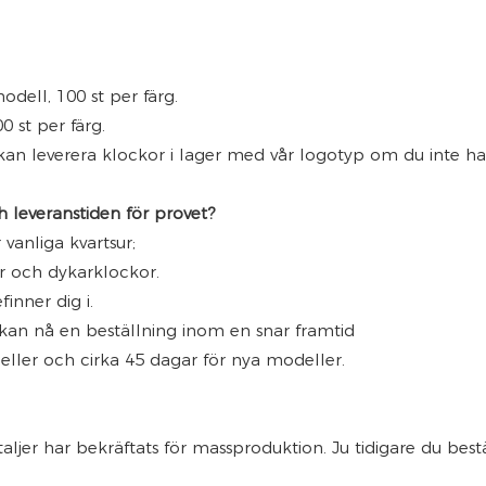
modell, 100 st per färg.
0 st per färg.
kan leverera klockor i lager med vår logotyp om du inte h
h leveranstiden för provet?
 vanliga kvartsur;
r och dykarklockor.
inner dig i.
 kan nå en beställning inom en snar framtid
deller och cirka 45 dagar för nya modeller.
aljer har bekräftats för massproduktion. Ju tidigare du bestä