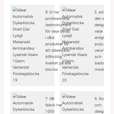
9. Vi har
5. erbjuder
professionella
den senast
testinstrument
designen
för varje detalj
varje säson
i våra
enligt
produkter för
populära
att säkerställa
varumärke
tillförlitlig
och
kvalitet på alla
bästsäljan
klockor.
modeller
7. Vår
6. Stark Fo
fabrik har
och
1000
designkapa