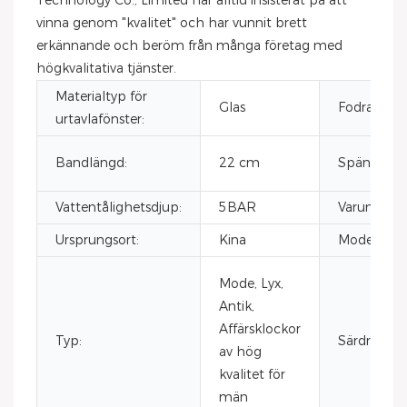
Technology Co., Limited har alltid insisterat på att
vinna genom "kvalitet" och har vunnit brett
erkännande och beröm från många företag med
högkvalitativa tjänster.
Materialtyp för
Glas
Fodralform
urtavlafönster:
Bandlängd:
22 cm
Spännetyp
Vattentålighetsdjup:
5BAR
Varumärke
Ursprungsort:
Kina
Modellnu
Mode, Lyx,
Antik,
Affärsklockor
Typ:
Särdrag:
av hög
kvalitet för
män