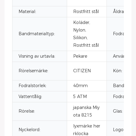
Material:
Rostfritt stål
Åldras:
Koläder,
Nylon,
Bandmaterialtyp:
Fodralmater
Silikon,
Rostfritt stål
Visning av urtavla:
Pekare
Användare:
Rörelsemärke:
CITIZEN
Kön:
Fodralstorlek:
40mm
Bandstorle
Vattentålig:
5 ATM
Fodralmater
japanska Miy
Rörelse:
Glas:
ota 8215
lyxmärke her
Nyckelord:
Logotyp:
rklocka