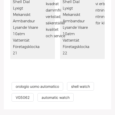
kvadrat
vi erbjuder
dammfri
ritning, 3D
verkstad,
ritning och
säkerställer
för klocka
kvalitet
och service
orologio uomo automatico
shell watch
VG5062
automatic watch