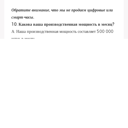
Обратите внимание, что мы не продаем цифровые или
смарт-часы.
10. Какова ваша производственная мощность в месяц?
А: Наша производственная мощность составляет 500 000
штук в месяц.
11. Соответствуют ли ваши часы европейским и
американским стандартам? И какие сертификаты у вас
есть?
А: Да, наши часы соответствуют европейским и
американским стандартам. У нас есть сертификаты CE,
ROHS, SGS, ISO9001, вы можете проверить их копии на
нашем сайте.
веб-сайт.
12: Могли бы вы создать собственную команду
дизайнеров для разработки часов по нашему запросу?
А: Конечно, наша профессиональная команда дизайнеров
предоставит наилучший эскиз перед изготовлением