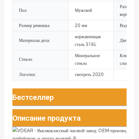
Размер
Пол:
Мужской
корпуса:
Размер ремешка:
20 мм
Водостой
нержавеющая
Материалы дела:
Движение
сталь 316L
Минеральное
Ключевые
Стекло:
стекло
слова:
Логотип:
смотреть 2020
Бестселлер
Описание продукта