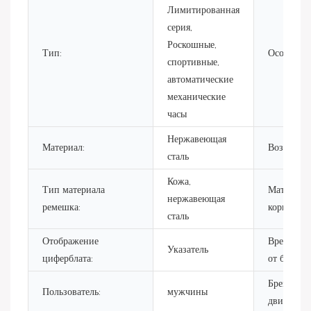
Лимитированная
серия,
Роскошные,
Тип:
Особеннос
спортивные,
автоматические
механические
часы
Нержавеющая
Материал:
Возраст:
сталь
Кожа,
Тип материала
Материал
нержавеющая
ремешка:
корпуса:
сталь
Отображение
Время ра
Указатель
циферблата:
от батареи
Бренд
Пользователь:
мужчины
движения